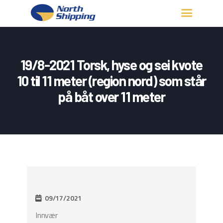
HJEM
OM OSS
19/8-2021 Torsk, hyse og sei kvote
FARTØY
10 til 11 meter (region nord) som står
FISKERITILLATELSE
på båt over 11 meter
KONTAKT OSS
LOGG INN
09/17/2021
Innvær