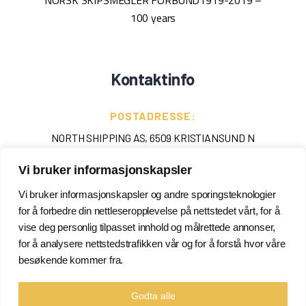
NORSK SKIPSMEGLER FORBUND
1919-2019 –
100 years
Kontaktinfo
POSTADRESSE:
NORTH SHIPPING AS, 6509 KRISTIANSUND N
Vi bruker informasjonskapsler
TELEFON
:
+ 47 715 40 000
Vi bruker informasjonskapsler og andre sporingsteknologier
for å forbedre din nettleseropplevelse på nettstedet vårt, for å
EPOST
:
vise deg personlig tilpasset innhold og målrettede annonser,
for å analysere nettstedstrafikken vår og for å forstå hvor våre
POSTMASTER@NORTHSHIPPING.NO
besøkende kommer fra.
Godta alle