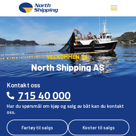
HJEM
OM OSS
FARTØY
FISKERITILLATELSE
VELKOMMEN TIL
KONTAKT OSS
North Shipping AS
LOGG INN
Kontakt oss
715 40 000
Har du spørsmål om kjøp og salg av båt kan du kontakt
oss.
Fartøy til salgs
Kvoter til salgs