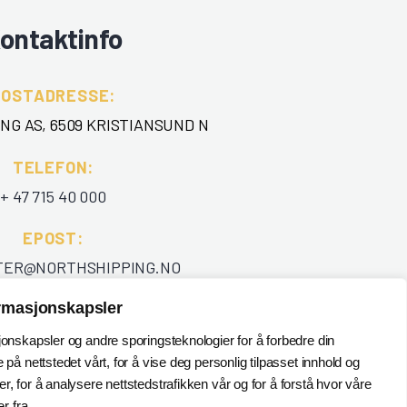
ontaktinfo
POSTADRESSE:
NG AS, 6509 KRISTIANSUND N
TELEFON
:
+ 47 715 40 000
EPOST
:
TER@NORTHSHIPPING.NO
ormasjonskapsler
jonskapsler og andre sporingsteknologier for å forbedre din
 på nettstedet vårt, for å vise deg personlig tilpasset innhold og
, for å analysere nettstedstrafikken vår og for å forstå hvor våre
 fra.