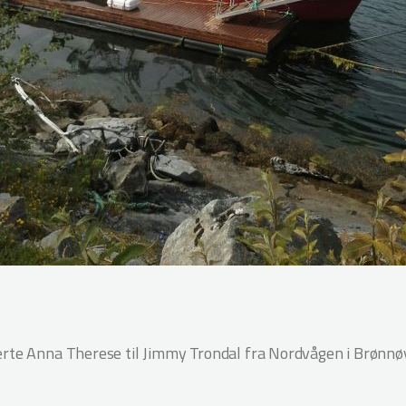
erte Anna Therese til Jimmy Trondal fra Nordvågen i Brøn