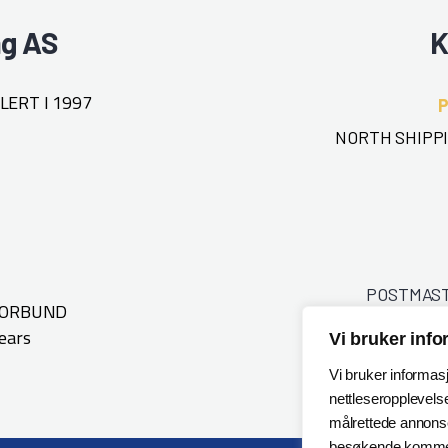
ng AS
K
ERT I 1997
NORTH SHIPPI
POSTMAS
FORBUND
ears
Vi bruker inf
Vi bruker informas
nettleseropplevelse
målrettede annonser
besøkende kommer