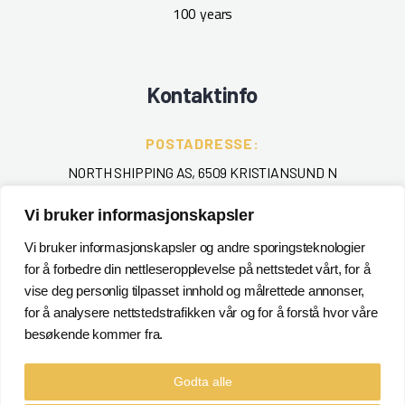
100 years
Kontaktinfo
POSTADRESSE:
NORTH SHIPPING AS, 6509 KRISTIANSUND N
TELEFON
:
Vi bruker informasjonskapsler
+ 47 715 40 000
Vi bruker informasjonskapsler og andre sporingsteknologier
for å forbedre din nettleseropplevelse på nettstedet vårt, for å
EPOST
:
vise deg personlig tilpasset innhold og målrettede annonser,
POSTMASTER@NORTHSHIPPING.NO
for å analysere nettstedstrafikken vår og for å forstå hvor våre
besøkende kommer fra.
Godta alle