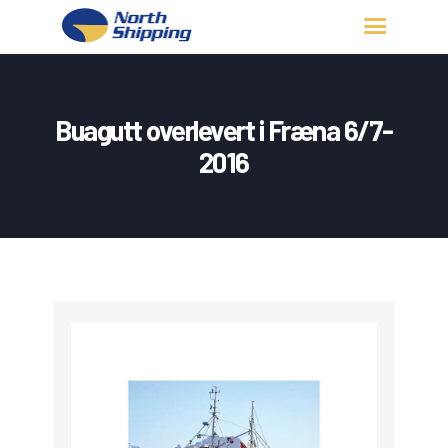
HJEM
OM OSS
Buagutt overlevert i Fræna 6/7-
FARTØY
2016
FISKERITILLATELSE
KONTAKT OSS
LOGG INN