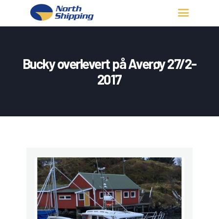
HJEM
OM OSS
Bucky overlevert på Averøy 27/2-
FARTØY
2017
FISKERITILLATELSE
KONTAKT OSS
LOGG INN