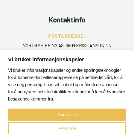
Kontaktinfo
POSTADRESSE:
NORTH SHIPPING AS, 6509 KRISTIANSUND N
TELEFON
:
Vi bruker informasjonskapsler
+ 47 715 40 000
Vi bruker informasjonskapsler og andre sporingsteknologier
for å forbedre din nettleseropplevelse på nettstedet vårt, for å
EPOST
:
vise deg personlig tilpasset innhold og målrettede annonser,
POSTMASTER@NORTHSHIPPING.NO
for å analysere nettstedstrafikken vår og for å forstå hvor våre
besøkende kommer fra.
Godta alle
Avvis alle