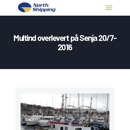
HJEM
OM OSS
Multind overlevert på Senja 20/7-
FARTØY
2016
FISKERITILLATELSE
KONTAKT OSS
LOGG INN