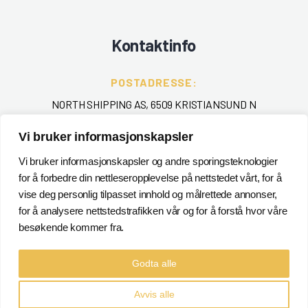
Kontaktinfo
POSTADRESSE:
NORTH SHIPPING AS, 6509 KRISTIANSUND N
TELEFON
:
Vi bruker informasjonskapsler
+ 47 715 40 000
Vi bruker informasjonskapsler og andre sporingsteknologier
for å forbedre din nettleseropplevelse på nettstedet vårt, for å
EPOST
:
vise deg personlig tilpasset innhold og målrettede annonser,
POSTMASTER@NORTHSHIPPING.NO
for å analysere nettstedstrafikken vår og for å forstå hvor våre
besøkende kommer fra.
Godta alle
Avvis alle