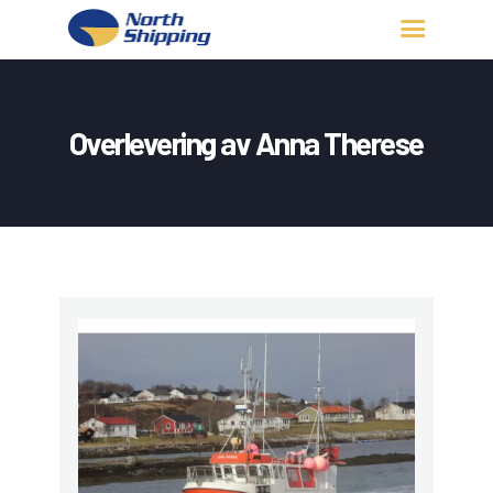
HJEM
OM OSS
Overlevering av Anna Therese
FARTØY
FISKERITILLATELSE
KONTAKT OSS
LOGG INN