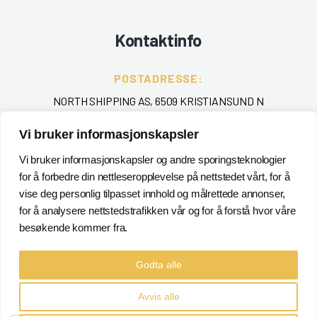
Kontaktinfo
POSTADRESSE:
NORTH SHIPPING AS, 6509 KRISTIANSUND N
TELEFON
:
Vi bruker informasjonskapsler
+ 47 715 40 000
Vi bruker informasjonskapsler og andre sporingsteknologier
for å forbedre din nettleseropplevelse på nettstedet vårt, for å
EPOST
:
vise deg personlig tilpasset innhold og målrettede annonser,
POSTMASTER@NORTHSHIPPING.NO
for å analysere nettstedstrafikken vår og for å forstå hvor våre
besøkende kommer fra.
Godta alle
Avvis alle