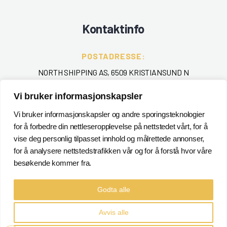
Kontaktinfo
POSTADRESSE:
NORTH SHIPPING AS, 6509 KRISTIANSUND N
TELEFON
:
Vi bruker informasjonskapsler
+ 47 715 40 000
Vi bruker informasjonskapsler og andre sporingsteknologier
for å forbedre din nettleseropplevelse på nettstedet vårt, for å
EPOST
:
vise deg personlig tilpasset innhold og målrettede annonser,
POSTMASTER@NORTHSHIPPING.NO
for å analysere nettstedstrafikken vår og for å forstå hvor våre
besøkende kommer fra.
Godta alle
Avvis alle