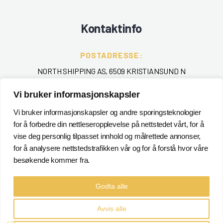
Kontaktinfo
POSTADRESSE:
NORTH SHIPPING AS, 6509 KRISTIANSUND N
TELEFON
:
Vi bruker informasjonskapsler
+ 47 715 40 000
Vi bruker informasjonskapsler og andre sporingsteknologier
for å forbedre din nettleseropplevelse på nettstedet vårt, for å
EPOST
:
vise deg personlig tilpasset innhold og målrettede annonser,
POSTMASTER@NORTHSHIPPING.NO
for å analysere nettstedstrafikken vår og for å forstå hvor våre
besøkende kommer fra.
Godta alle
Avvis alle