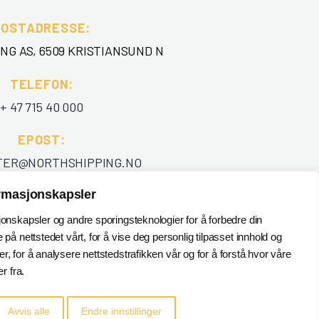
POSTADRESSE:
NG AS, 6509 KRISTIANSUND N
TELEFON
:
+ 47 715 40 000
EPOST
:
TER@NORTHSHIPPING.NO
ormasjonskapsler
jonskapsler og andre sporingsteknologier for å forbedre din
 på nettstedet vårt, for å vise deg personlig tilpasset innhold og
, for å analysere nettstedstrafikken vår og for å forstå hvor våre
 fra.
Avvis alle
Endre innstillinger