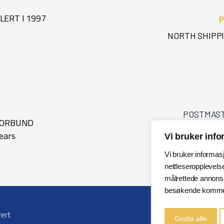
ERT I 1997
NORTH SHIPPI
POSTMAS
FORBUND
ears
Vi bruker inf
Vi bruker informas
nettleseropplevelse
målrettede annonser
besøkende kommer
vert
Godta alle