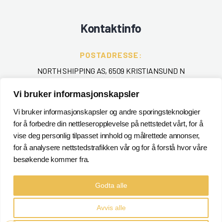
Kontaktinfo
POSTADRESSE:
NORTH SHIPPING AS, 6509 KRISTIANSUND N
TELEFON
:
Vi bruker informasjonskapsler
+ 47 715 40 000
Vi bruker informasjonskapsler og andre sporingsteknologier
for å forbedre din nettleseropplevelse på nettstedet vårt, for å
EPOST
:
vise deg personlig tilpasset innhold og målrettede annonser,
POSTMASTER@NORTHSHIPPING.NO
for å analysere nettstedstrafikken vår og for å forstå hvor våre
besøkende kommer fra.
Godta alle
Avvis alle