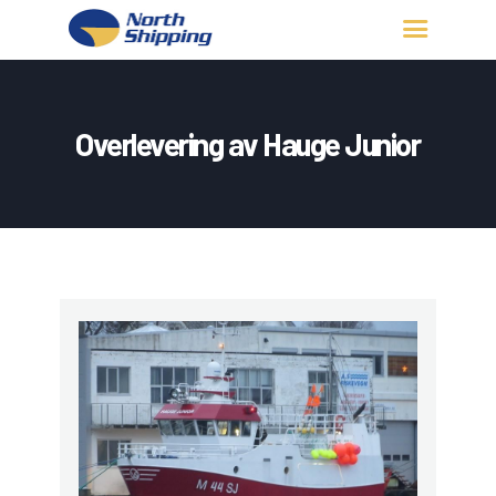
HJEM
OM OSS
Overlevering av Hauge Junior
FARTØY
FISKERITILLATELSE
KONTAKT OSS
LOGG INN