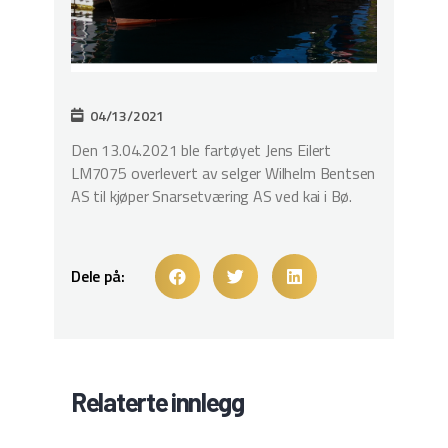
04/13/2021
Den 13.04.2021 ble fartøyet Jens Eilert
LM7075 overlevert av selger Wilhelm Bentsen
AS til kjøper Snarsetværing AS ved kai i Bø.
Dele på:
Relaterte innlegg