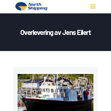
HJEM
OM OSS
Overlevering av Jens Eilert
FARTØY
FISKERITILLATELSE
KONTAKT OSS
LOGG INN