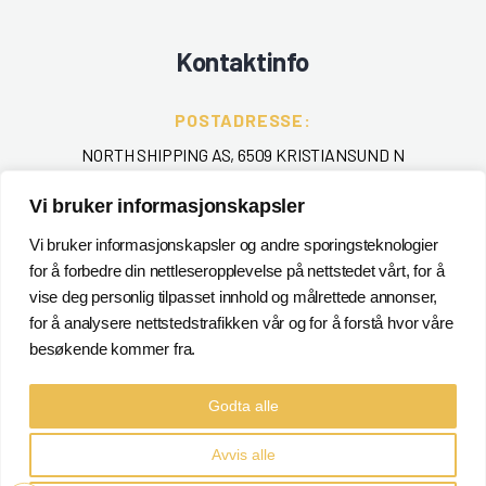
Kontaktinfo
POSTADRESSE:
NORTH SHIPPING AS, 6509 KRISTIANSUND N
TELEFON
:
Vi bruker informasjonskapsler
+ 47 715 40 000
Vi bruker informasjonskapsler og andre sporingsteknologier
for å forbedre din nettleseropplevelse på nettstedet vårt, for å
EPOST
:
vise deg personlig tilpasset innhold og målrettede annonser,
POSTMASTER@NORTHSHIPPING.NO
for å analysere nettstedstrafikken vår og for å forstå hvor våre
besøkende kommer fra.
Godta alle
Avvis alle