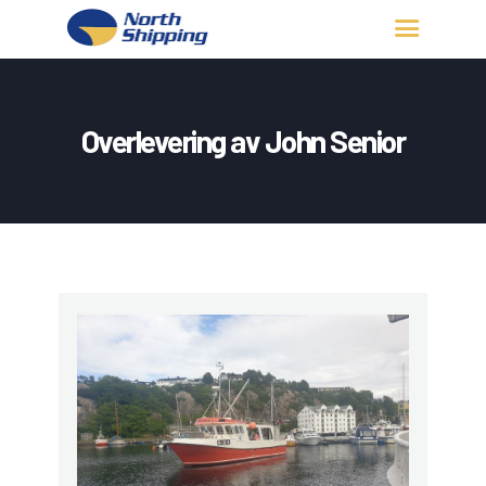
HJEM
OM OSS
Overlevering av John Senior
FARTØY
FISKERITILLATELSE
KONTAKT OSS
LOGG INN