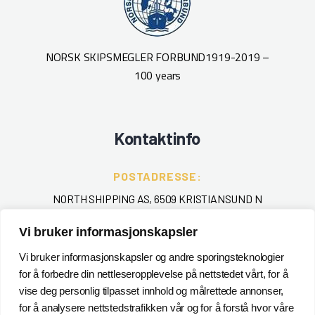
NORSK SKIPSMEGLER FORBUND
1919-2019 –
100 years
Kontaktinfo
POSTADRESSE:
NORTH SHIPPING AS, 6509 KRISTIANSUND N
TELEFON
:
Vi bruker informasjonskapsler
+ 47 715 40 000
Vi bruker informasjonskapsler og andre sporingsteknologier
for å forbedre din nettleseropplevelse på nettstedet vårt, for å
EPOST
:
vise deg personlig tilpasset innhold og målrettede annonser,
POSTMASTER@NORTHSHIPPING.NO
for å analysere nettstedstrafikken vår og for å forstå hvor våre