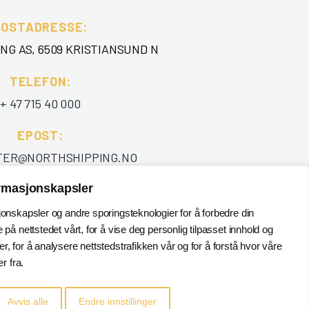
POSTADRESSE:
NG AS, 6509 KRISTIANSUND N
TELEFON
:
+ 47 715 40 000
EPOST
:
TER@NORTHSHIPPING.NO
ormasjonskapsler
jonskapsler og andre sporingsteknologier for å forbedre din
 på nettstedet vårt, for å vise deg personlig tilpasset innhold og
, for å analysere nettstedstrafikken vår og for å forstå hvor våre
 fra.
Avvis alle
Endre innstillinger