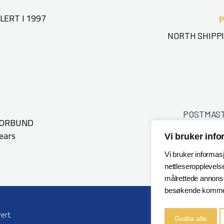
ERT I 1997
NORTH SHIPPI
POSTMAS
FORBUND
ears
Vi bruker inf
Vi bruker informas
nettleseropplevelse
målrettede annonser
besøkende kommer
vert
Godta alle