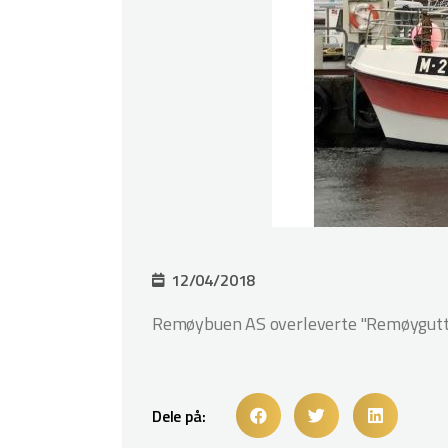
12/04/2018
Remøybuen AS overleverte "Remøygutt" 
Dele på: