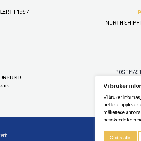
ERT I 1997
NORTH SHIPPI
POSTMAS
FORBUND
ears
Vi bruker inf
Vi bruker informas
nettleseropplevelse
målrettede annonser
besøkende kommer
vert
Godta alle