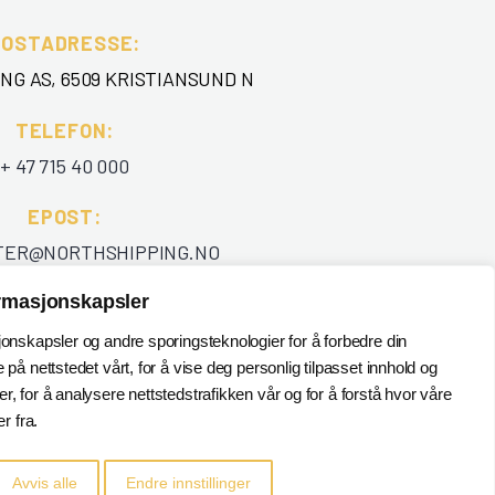
POSTADRESSE:
NG AS, 6509 KRISTIANSUND N
TELEFON
:
+ 47 715 40 000
EPOST
:
TER@NORTHSHIPPING.NO
ormasjonskapsler
jonskapsler og andre sporingsteknologier for å forbedre din
 på nettstedet vårt, for å vise deg personlig tilpasset innhold og
, for å analysere nettstedstrafikken vår og for å forstå hvor våre
 fra.
Avvis alle
Endre innstillinger