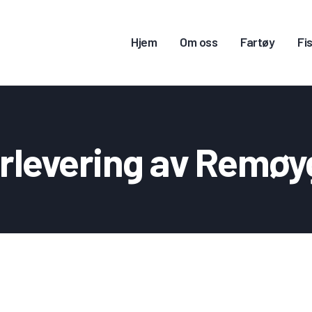
JEM
Hjem
Om oss
Fartøy
Fis
M OSS
ARTØY
ISKERITILLATELSE
rlevering av Remøy
ONTAKT OSS
OGG INN