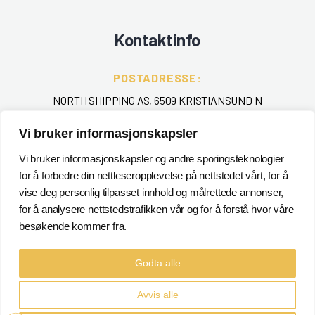
Kontaktinfo
POSTADRESSE:
NORTH SHIPPING AS, 6509 KRISTIANSUND N
TELEFON
:
Vi bruker informasjonskapsler
+ 47 715 40 000
Vi bruker informasjonskapsler og andre sporingsteknologier
for å forbedre din nettleseropplevelse på nettstedet vårt, for å
EPOST
:
vise deg personlig tilpasset innhold og målrettede annonser,
POSTMASTER@NORTHSHIPPING.NO
for å analysere nettstedstrafikken vår og for å forstå hvor våre
besøkende kommer fra.
Godta alle
Avvis alle