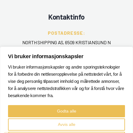
Kontaktinfo
POSTADRESSE:
NORTH SHIPPING AS, 6509 KRISTIANSUND N
TELEFON
:
Vi bruker informasjonskapsler
+ 47 715 40 000
Vi bruker informasjonskapsler og andre sporingsteknologier
for å forbedre din nettleseropplevelse på nettstedet vårt, for å
EPOST
:
vise deg personlig tilpasset innhold og målrettede annonser,
POSTMASTER@NORTHSHIPPING.NO
for å analysere nettstedstrafikken vår og for å forstå hvor våre
besøkende kommer fra.
Godta alle
Avvis alle