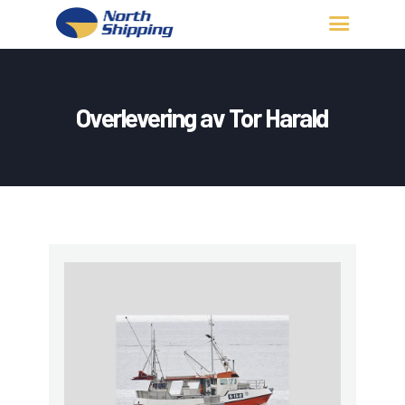
HJEM
OM OSS
Overlevering av Tor Harald
FARTØY
FISKERITILLATELSE
KONTAKT OSS
LOGG INN