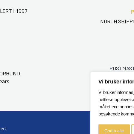
ERT I 1997
NORTH SHIPPI
POSTMAS
FORBUND
ears
Vi bruker inf
Vi bruker informas
nettleseropplevelse
målrettede annonser
besøkende kommer
vert
Godta alle