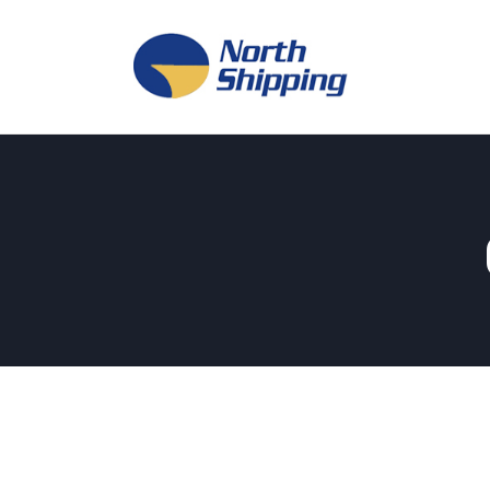
H
O
F
F
K
L