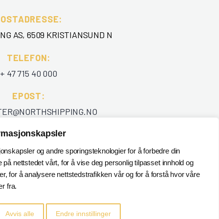
POSTADRESSE:
NG AS, 6509 KRISTIANSUND N
TELEFON
:
+ 47 715 40 000
EPOST
:
TER@NORTHSHIPPING.NO
ormasjonskapsler
jonskapsler og andre sporingsteknologier for å forbedre din
 på nettstedet vårt, for å vise deg personlig tilpasset innhold og
, for å analysere nettstedstrafikken vår og for å forstå hvor våre
 fra.
Avvis alle
Endre innstillinger