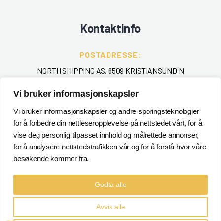
Kontaktinfo
POSTADRESSE:
NORTH SHIPPING AS, 6509 KRISTIANSUND N
TELEFON
:
Vi bruker informasjonskapsler
+ 47 715 40 000
Vi bruker informasjonskapsler og andre sporingsteknologier
for å forbedre din nettleseropplevelse på nettstedet vårt, for å
EPOST
:
vise deg personlig tilpasset innhold og målrettede annonser,
POSTMASTER@NORTHSHIPPING.NO
for å analysere nettstedstrafikken vår og for å forstå hvor våre
besøkende kommer fra.
Godta alle
Avvis alle