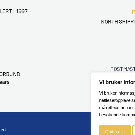
ERT I 1997
NORTH SHIPPI
POSTMAS
FORBUND
ears
Vi bruker inf
Vi bruker informas
nettleseropplevelse
målrettede annonser
besøkende kommer
vert
Godta alle