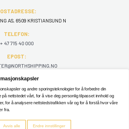
POSTADRESSE:
NG AS, 6509 KRISTIANSUND N
TELEFON
:
+ 47 715 40 000
EPOST
:
TER@NORTHSHIPPING.NO
ormasjonskapsler
jonskapsler og andre sporingsteknologier for å forbedre din
 på nettstedet vårt, for å vise deg personlig tilpasset innhold og
, for å analysere nettstedstrafikken vår og for å forstå hvor våre
 fra.
Avvis alle
Endre innstillinger