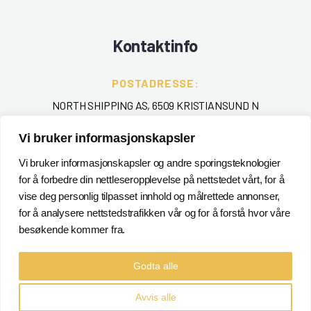
Kontaktinfo
POSTADRESSE:
NORTH SHIPPING AS, 6509 KRISTIANSUND N
TELEFON
:
Vi bruker informasjonskapsler
+ 47 715 40 000
Vi bruker informasjonskapsler og andre sporingsteknologier
for å forbedre din nettleseropplevelse på nettstedet vårt, for å
EPOST
:
vise deg personlig tilpasset innhold og målrettede annonser,
POSTMASTER@NORTHSHIPPING.NO
for å analysere nettstedstrafikken vår og for å forstå hvor våre
besøkende kommer fra.
Godta alle
Avvis alle