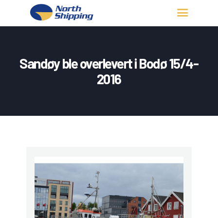
HJEM
OM OSS
Sandøy ble overlevert i Bodø 15/4-
FARTØY
2016
FISKERITILLATELSE
KONTAKT OSS
LOGG INN