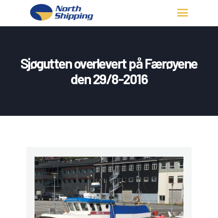
HJEM
OM OSS
Sjøgutten overlevert på Færøyene
FARTØY
den 29/8-2016
FISKERITILLATELSE
KONTAKT OSS
LOGG INN