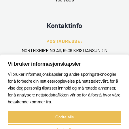
Kontaktinfo
POSTADRESSE:
NORTH SHIPPING AS, 6509 KRISTIANSUND N
TELEFON
:
Vi bruker informasjonskapsler
+ 47 715 40 000
Vi bruker informasjonskapsler og andre sporingsteknologier
for å forbedre din nettleseropplevelse på nettstedet vårt, for å
EPOST
:
vise deg personlig tilpasset innhold og målrettede annonser,
POSTMASTER@NORTHSHIPPING.NO
for å analysere nettstedstrafikken vår og for å forstå hvor våre
besøkende kommer fra.
Godta alle