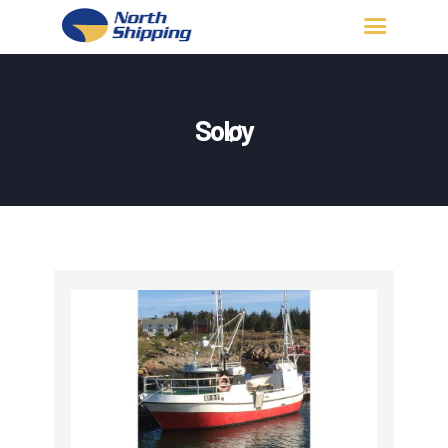
HJEM
OM OSS
Soløy
FARTØY
FISKERITILLATELSE
KONTAKT OSS
LOGG INN