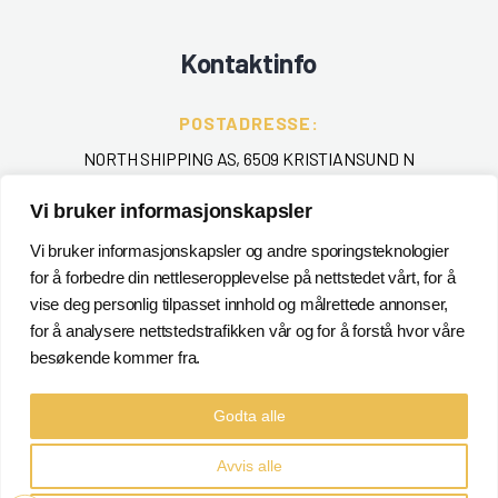
Kontaktinfo
POSTADRESSE:
NORTH SHIPPING AS, 6509 KRISTIANSUND N
TELEFON
:
Vi bruker informasjonskapsler
+ 47 715 40 000
Vi bruker informasjonskapsler og andre sporingsteknologier
for å forbedre din nettleseropplevelse på nettstedet vårt, for å
EPOST
:
vise deg personlig tilpasset innhold og målrettede annonser,
POSTMASTER@NORTHSHIPPING.NO
for å analysere nettstedstrafikken vår og for å forstå hvor våre
besøkende kommer fra.
Godta alle
Avvis alle