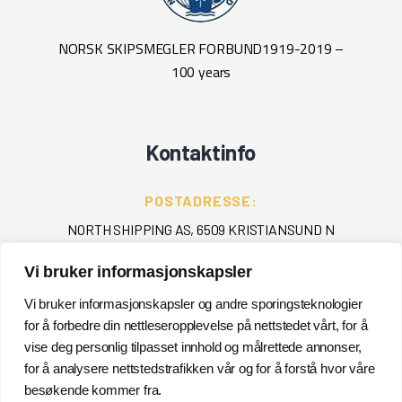
NORSK SKIPSMEGLER FORBUND
1919-2019 –
100 years
Kontaktinfo
POSTADRESSE:
NORTH SHIPPING AS, 6509 KRISTIANSUND N
TELEFON
:
Vi bruker informasjonskapsler
+ 47 715 40 000
Vi bruker informasjonskapsler og andre sporingsteknologier
for å forbedre din nettleseropplevelse på nettstedet vårt, for å
EPOST
:
vise deg personlig tilpasset innhold og målrettede annonser,
POSTMASTER@NORTHSHIPPING.NO
for å analysere nettstedstrafikken vår og for å forstå hvor våre
besøkende kommer fra.