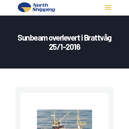
HJEM
OM OSS
Sunbeam overlevert i Brattvåg
FARTØY
25/1-2016
FISKERITILLATELSE
KONTAKT OSS
LOGG INN