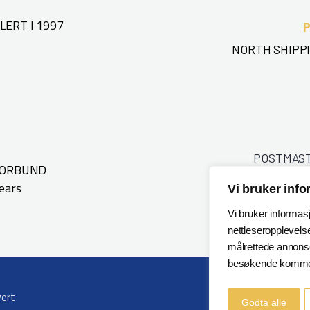
ERT I 1997
NORTH SHIPPI
POSTMAS
FORBUND
ears
Vi bruker inf
Vi bruker informas
nettleseropplevelse
målrettede annonser
besøkende kommer
vert
Godta alle