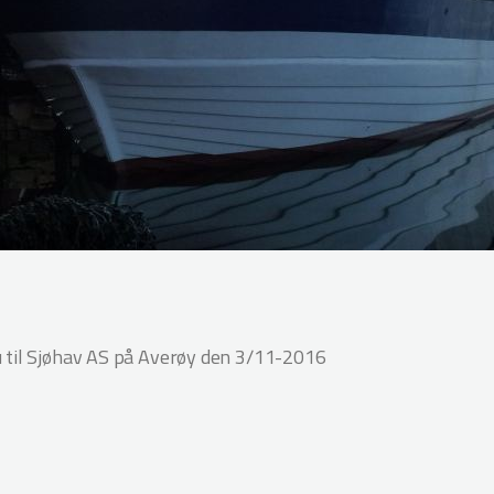
 til Sjøhav AS på Averøy den 3/11-2016