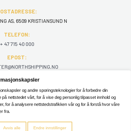
POSTADRESSE:
NG AS, 6509 KRISTIANSUND N
TELEFON
:
+ 47 715 40 000
EPOST
:
TER@NORTHSHIPPING.NO
ormasjonskapsler
jonskapsler og andre sporingsteknologier for å forbedre din
 på nettstedet vårt, for å vise deg personlig tilpasset innhold og
, for å analysere nettstedstrafikken vår og for å forstå hvor våre
 fra.
Avvis alle
Endre innstillinger