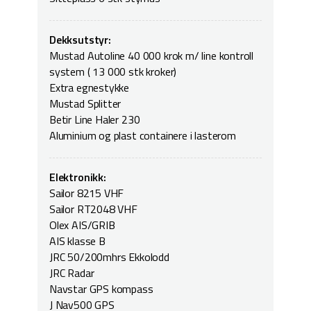
Dekksutstyr:
Mustad Autoline 40 000 krok m/ line kontroll
system ( 13 000 stk kroker)
Extra egnestykke
Mustad Splitter
Betir Line Haler 230
Aluminium og plast containere i lasterom
Elektronikk:
Sailor 8215 VHF
Sailor RT2048 VHF
Olex AIS/GRIB
AIS klasse B
JRC 50/200mhrs Ekkolodd
JRC Radar
Navstar GPS kompass
J Nav500 GPS