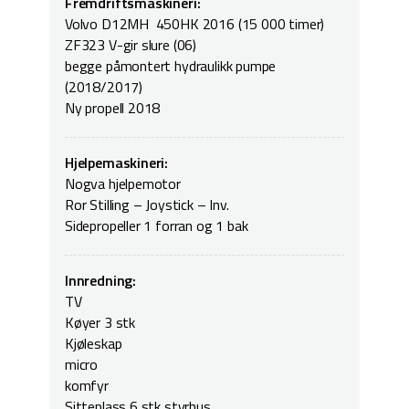
Fremdriftsmaskineri:
Volvo D12MH 450HK 2016 (15 000 timer)
ZF323 V-gir slure (06)
begge påmontert hydraulikk pumpe
(2018/2017)
Ny propell 2018
Hjelpemaskineri:
Nogva hjelpemotor
Ror Stilling – Joystick – Inv.
Sidepropeller 1 forran og 1 bak
Innredning:
TV
Køyer 3 stk
Kjøleskap
micro
komfyr
Sitteplass 6 stk styrhus