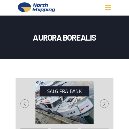
HJEM
OM OSS
AURORA BOREALIS
FARTØY
FISKERITILLATELSE
KONTAKT OSS
LOGG INN
SALG FRA BANK