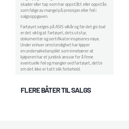
skader eller tap som har oppstått eller oppstås
som følge av mangel på presisjon eller feil i
salgsoppgaven.
Fartøyet selges på ASIS vilkår og før det gis bud
er det viktig at fartøyet, dets utstyr,
dokumenter og sertifikater inspiseres nøye.
Under enhver omstendighet har kjøper
en undersøkelsesplikt som innebærer at
kjøperen har et juridisk ansvar for å finne
eventuelle feil og mangler ved fartøyet, dette
om det ikke er tatt slik forbehold.
FLERE BÅTER TIL SALGS