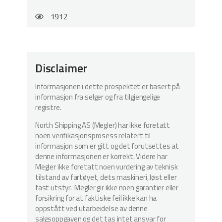
1912
Disclaimer
Informasjonen i dette prospektet er basert på
informasjon fra selger og fra tilgjengelige
registre.
North Shipping AS (Megler) har ikke foretatt
noen verifikasjonsprosess relatert til
informasjon som er gitt og det forutsettes at
denne informasjonen er korrekt. Videre har
Megler ikke foretatt noen vurdering av teknisk
tilstand av fartøyet, dets maskineri, løst eller
fast utstyr. Megler gir ikke noen garantier eller
forsikring for at faktiske feil ikke kan ha
oppstått ved utarbeidelse av denne
salgsoppgaven og det tas intet ansvar for