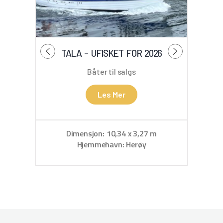
TALA – UFISKET FOR 2026
SA
Båter til salgs
Les Mer
Dimensjon: 10,34 x 3,27 m
D
Hjemmehavn: Herøy