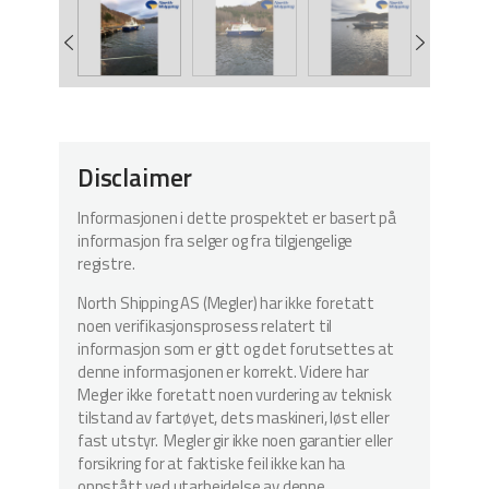
Disclaimer
Informasjonen i dette prospektet er basert på
informasjon fra selger og fra tilgjengelige
registre.
North Shipping AS (Megler) har ikke foretatt
noen verifikasjonsprosess relatert til
informasjon som er gitt og det forutsettes at
denne informasjonen er korrekt. Videre har
Megler ikke foretatt noen vurdering av teknisk
tilstand av fartøyet, dets maskineri, løst eller
fast utstyr. Megler gir ikke noen garantier eller
forsikring for at faktiske feil ikke kan ha
oppstått ved utarbeidelse av denne