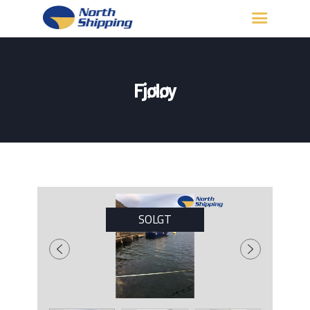
HJEM
OM OSS
Fjøløy
FARTØY
FISKERITILLATELSE
KONTAKT OSS
LOGG INN
SOLGT