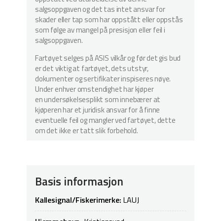
salgsoppgaven og det tas intet ansvar for
skader eller tap som har oppstått eller oppstås
som følge av mangel på presisjon eller feil i
salgsoppgaven.
Fartøyet selges på ASIS vilkår og før det gis bud
er det viktig at fartøyet, dets utstyr,
dokumenter og sertifikater inspiseres nøye.
Under enhver omstendighet har kjøper
en undersøkelsesplikt som innebærer at
kjøperen har et juridisk ansvar for å finne
eventuelle feil og mangler ved fartøyet, dette
om det ikke er tatt slik forbehold.
Basis informasjon
Kallesignal/Fiskerimerke:
LAUJ