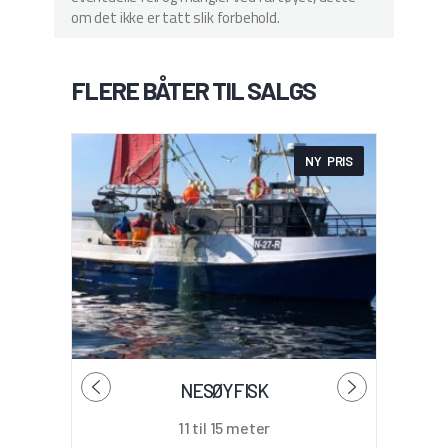
om det ikke er tatt slik forbehold.
FLERE BÅTER TIL SALGS
NY PRIS
NESØYFISK
11 til 15 meter