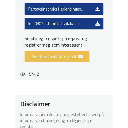
Fartøysinstruks Herlendingen
LH4138
ks-0302-stabilitetsplakat-
Herlendingen LH 4138 Krabbefiske
Send meg prospekt på e-post og
registrer meg som interessent
Send prospekt på e-post
5442
Disclaimer
Informasjonen i dette prospektet er basert på
informasjon fra selger og fra tilgjengelige
registre.