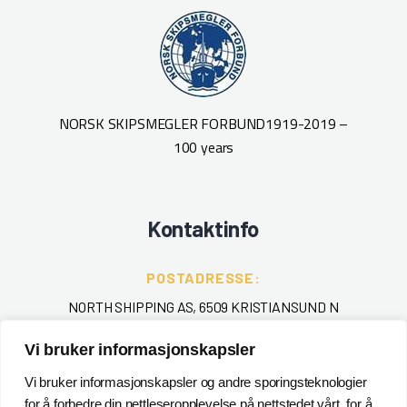
NORSK SKIPSMEGLER FORBUND
1919-2019 –
100 years
Kontaktinfo
POSTADRESSE:
NORTH SHIPPING AS, 6509 KRISTIANSUND N
Vi bruker informasjonskapsler
TELEFON
:
+ 47 715 40 000
Vi bruker informasjonskapsler og andre sporingsteknologier
for å forbedre din nettleseropplevelse på nettstedet vårt, for å