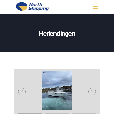
HJEM
OM OSS
Herlendingen
FARTØY
FISKERITILLATELSE
KONTAKT OSS
LOGG INN