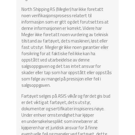
North Shipping AS (Megler) har ikke foretatt
noen verifikasjonsprosess relatert til
informasjon som er gitt og det forutsettes at
denne informasjonen er korrekt. Videre har
Megler ikke foretatt noen vurdering av teknisk
tilstand av fartøyet, dets maskineri, løst eller
fast utstyr. Megler gir ikke noen garantier eller
forsikring for at faktiske feil ikke kan ha
oppstått ved utarbeidelse av denne
salgsoppgaven og det tas intet ansvar for
skader eller tap som har oppstått eller oppstås
som følge av mangel på presisjon eller feil i
salgsoppgaven.
Fartøyet selges på ASIS vilkår og før det gis bud
er det viktig at fartøyet, dets utstyr,
dokumenter og sertifikater inspiseres nøye.
Under enhver omstendighet har kjøper
en undersøkelsesplikt som innebærer at
kjøperen har et juridisk ansvar for å finne
eventuelle feil og mangler ved fartøyet, dette