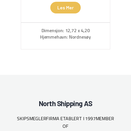
Les Mer
Dimensjon: 12,72 x 4,20
D
Hjemmehavn: Nordnesøy
North Shipping AS
SKIPSMEGLERFIRMA ETABLERT I 1997
MEMBER
OF