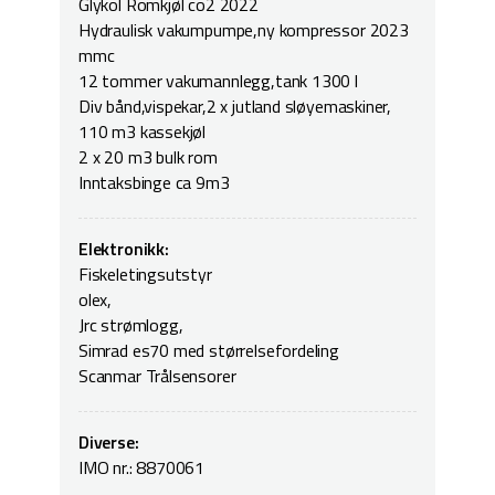
Glykol Romkjøl co2 2022
Hydraulisk vakumpumpe,ny kompressor 2023
mmc
12 tommer vakumannlegg,tank 1300 l
Div bånd,vispekar,2 x jutland sløyemaskiner,
110 m3 kassekjøl
2 x 20 m3 bulk rom
Inntaksbinge ca 9m3
Elektronikk:
Fiskeletingsutstyr
olex,
Jrc strømlogg,
Simrad es70 med størrelsefordeling
Scanmar Trålsensorer
Diverse:
IMO nr.: 8870061