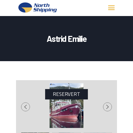
HJEM
OM OSS
Astrid Emilie
FARTØY
FISKERITILLATELSE
KONTAKT OSS
LOGG INN
RESERVERT