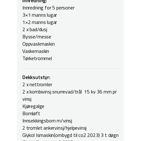
Innredning:
Innredning for 5 personer
3×1 manns lugar
1×2 manns lugar
2 x bad/dusj
Bysse/messe
Oppvaskmaskin
Vaskemaskin
Tørketrommel
Dekksutstyr:
2 x nettromler
2 x kombivinsj snurrevad/trål 15 kv 36 mm pr
vinsj
Kjøregalge
Bomløft
Innsekkingsbom m/vinsj
2 tromlet ankervinsj/hjelpevinsj
Glykol Ismaskin(ombygd til co2 2023) 3 t døgn