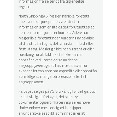
informasjon fra selger og fra tilgjengelige
registre.
North Shipping AS (Megler) har ikke foretatt
noen verifikasjonsprosess relatert til
informasjon som er gitt og det forutsettes at
denne informasjonen er korrekt. Videre har
Megler ikke foretatt noen vurdering av teknisk
tilstand av fartøyet, dets maskineri, løst eller
fast utstyr. Megler gir ikke noen garantier eller
forsikring for at faktiske feil ikke kan ha
oppstått ved utarbeidelse av denne
salgsoppgaven og det tas intet ansvar for
skader eller tap som har oppstått eller oppstås
som følge av mangel på presisjon eller feil i
salgsoppgaven.
Fartøyet selges på ASIS vilkår og før det gis bud
er det viktig at fartøyet, dets utstyr,
dokumenter og sertifikater inspiseres nøye.
Under enhver omstendighet har kjøper
en undersøkelsesplikt som innebærer at