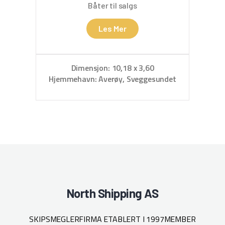
Båter til salgs
Les Mer
Dimensjon: 10,18 x 3,60
D
Hjemmehavn: Averøy, Sveggesundet
North Shipping AS
SKIPSMEGLERFIRMA ETABLERT I 1997
MEMBER