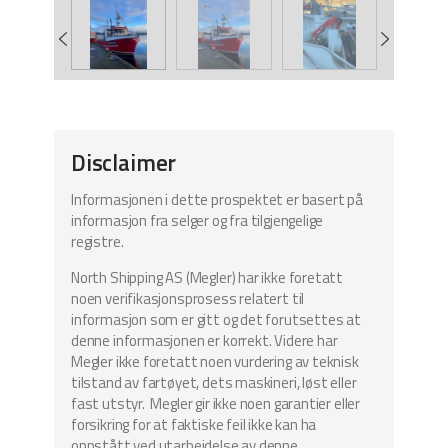
Disclaimer
Informasjonen i dette prospektet er basert på
informasjon fra selger og fra tilgjengelige
registre.
North Shipping AS (Megler) har ikke foretatt
noen verifikasjonsprosess relatert til
informasjon som er gitt og det forutsettes at
denne informasjonen er korrekt. Videre har
Megler ikke foretatt noen vurdering av teknisk
tilstand av fartøyet, dets maskineri, løst eller
fast utstyr. Megler gir ikke noen garantier eller
forsikring for at faktiske feil ikke kan ha
oppstått ved utarbeidelse av denne