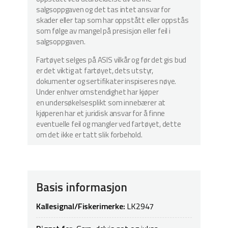
salgsoppgaven og det tas intet ansvar for
skader eller tap som har oppstått eller oppstås
som følge av mangel på presisjon eller feil i
salgsoppgaven.
Fartøyet selges på ASIS vilkår og før det gis bud
er det viktig at fartøyet, dets utstyr,
dokumenter og sertifikater inspiseres nøye.
Under enhver omstendighet har kjøper
en undersøkelsesplikt som innebærer at
kjøperen har et juridisk ansvar for å finne
eventuelle feil og mangler ved fartøyet, dette
om det ikke er tatt slik forbehold.
Basis informasjon
Kallesignal/Fiskerimerke:
LK2947