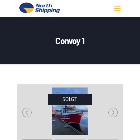
HJEM
OM OSS
Convoy 1
FARTØY
FISKERITILLATELSE
KONTAKT OSS
LOGG INN
SOLGT