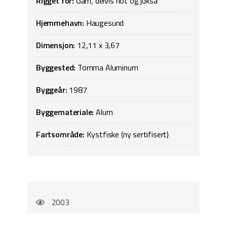
Rigget for:
Garn, delvis not og juksa
Hjemmehavn:
Haugesund
Dimensjon:
12,11 x 3,67
Byggested:
Tomma Aluminum
Byggeår:
1987
Byggemateriale:
Alum
Fartsområde:
Kystfiske (ny sertifisert)
2003