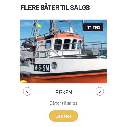
FLERE BÅTER TIL SALGS
NY PRIS
FISKEN
B
Båter til salgs
Les Mer