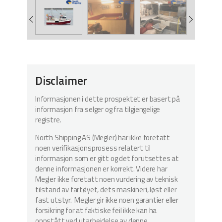
Disclaimer
Informasjonen i dette prospektet er basert på
informasjon fra selger og fra tilgjengelige
registre.
North Shipping AS (Megler) har ikke foretatt
noen verifikasjonsprosess relatert til
informasjon som er gitt og det forutsettes at
denne informasjonen er korrekt. Videre har
Megler ikke foretatt noen vurdering av teknisk
tilstand av fartøyet, dets maskineri, løst eller
fast utstyr. Megler gir ikke noen garantier eller
forsikring for at faktiske feil ikke kan ha
oppstått ved utarbeidelse av denne