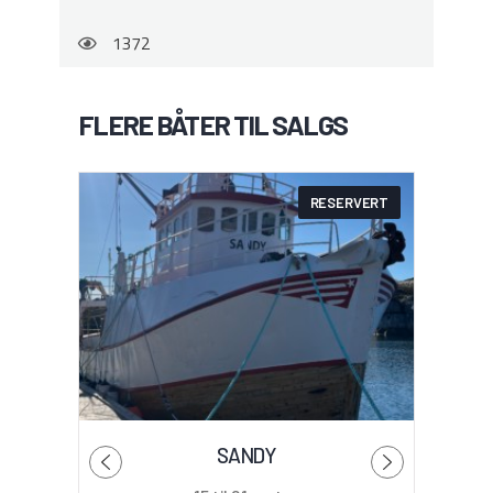
1372
FLERE BÅTER TIL SALGS
RESERVERT
SANDY
C