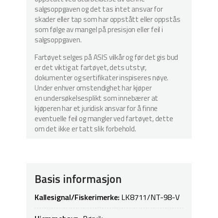
salgsoppgaven og det tas intet ansvar for
skader eller tap som har oppstått eller oppstås
som følge av mangel på presisjon eller feil i
salgsoppgaven.
Fartøyet selges på ASIS vilkår og før det gis bud
er det viktig at fartøyet, dets utstyr,
dokumenter og sertifikater inspiseres nøye.
Under enhver omstendighet har kjøper
en undersøkelsesplikt som innebærer at
kjøperen har et juridisk ansvar for å finne
eventuelle feil og mangler ved fartøyet, dette
om det ikke er tatt slik forbehold.
Basis informasjon
Kallesignal/Fiskerimerke:
LK8711/NT-98-V