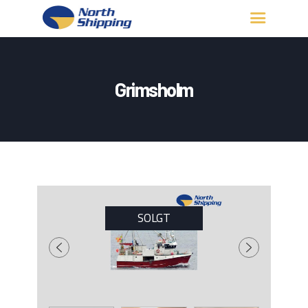
HJEM
OM OSS
Grimsholm
FARTØY
FISKERITILLATELSE
KONTAKT OSS
LOGG INN
SOLGT