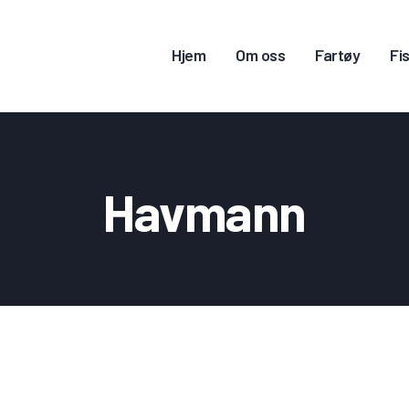
Hjem
Om oss
Fartøy
Fis
JEM
Havmann
M OSS
ARTØY
ISKERITILLATELSE
ONTAKT OSS