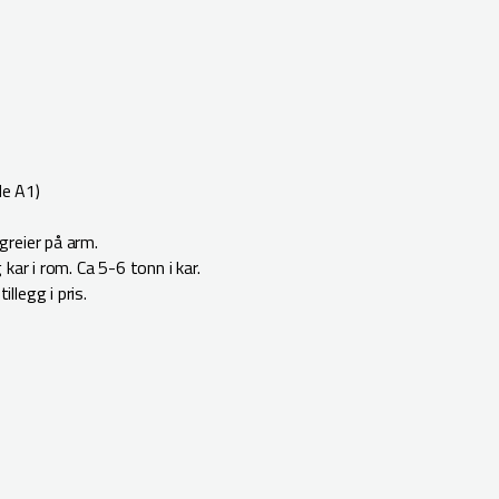
de A1)
reier på arm.
kar i rom. Ca 5-6 tonn i kar.
legg i pris.