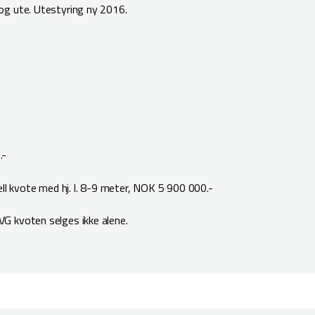
og ute. Utestyring ny 2016.
.-
ell kvote med hj. l. 8-9 meter, NOK 5 900 000.-
G kvoten selges ikke alene.