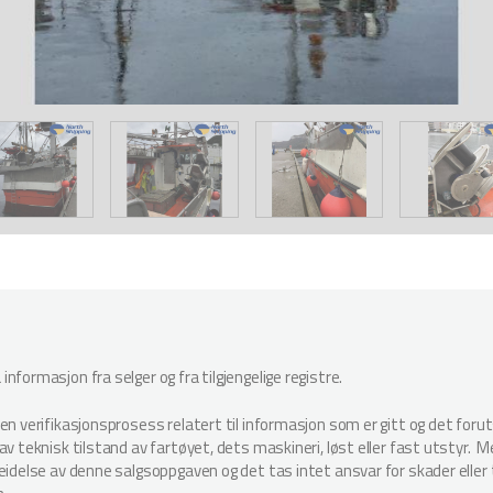
nformasjon fra selger og fra tilgjengelige registre.
oen verifikasjonsprosess relatert til informasjon som er gitt og det for
v teknisk tilstand av fartøyet, dets maskineri, løst eller fast utstyr. Megl
beidelse av denne salgsoppgaven og det tas intet ansvar for skader elle