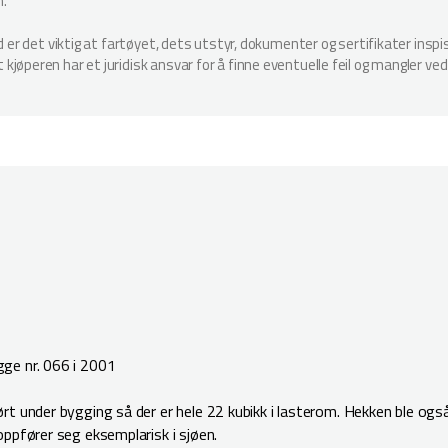
n.
ud er det viktig at fartøyet, dets utstyr, dokumenter og sertifikater in
jøperen har et juridisk ansvar for å finne eventuelle feil og mangler ved
ge nr. 066 i 2001
t under bygging så der er hele 22 kubikk i lasterom. Hekken ble også
ppfører seg eksemplarisk i sjøen.