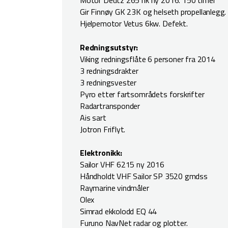
Motor Deutz 265 hk ny 2016. 150 timer
Gir Finnøy GK 23K og helseth propellanlegg. 
Hjelpemotor Vetus 6kw. Defekt.
Redningsutstyr:
Viking redningsflåte 6 personer fra 2014
3 redningsdrakter
3 redningsvester
Pyro etter fartsområdets forskrifter
Radartransponder
Ais sart
Jotron Friflyt.
Elektronikk:
Sailor VHF 6215 ny 2016
Håndholdt VHF Sailor SP 3520 gmdss
Raymarine vindmåler
Olex
Simrad ekkolodd EQ 44
Furuno NavNet radar og plotter.