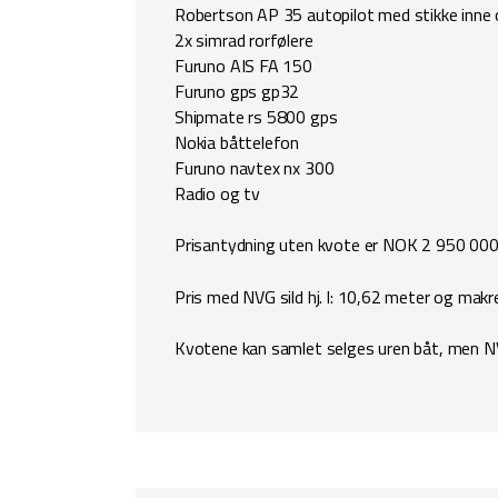
Robertson AP 35 autopilot med stikke inne 
2x simrad rorfølere
Furuno AIS FA 150
Furuno gps gp32
Shipmate rs 5800 gps
Nokia båttelefon
Furuno navtex nx 300
Radio og tv
Prisantydning uten kvote er NOK 2 950 000
Pris med NVG sild hj. l: 10,62 meter og makr
Kvotene kan samlet selges uren båt, men NV