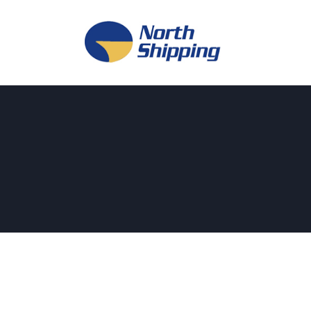
H
O
F
F
K