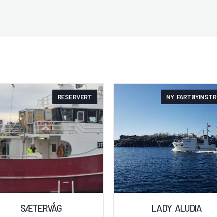
RESERVERT
NY FARTØYINSTR
SÆTERVÅG
LADY ALUDIA