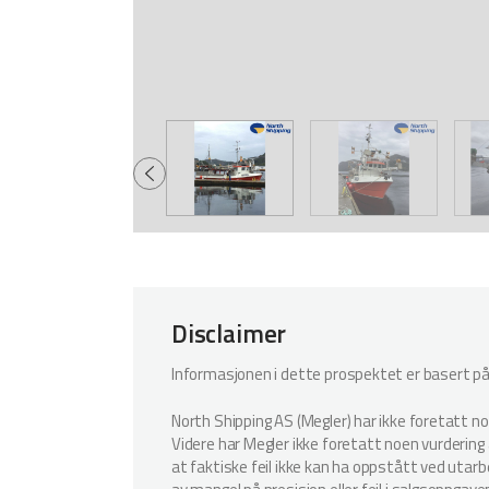
Disclaimer
Informasjonen i dette prospektet er basert på i
North Shipping AS (Megler) har ikke foretatt n
Videre har Megler ikke foretatt noen vurdering a
at faktiske feil ikke kan ha oppstått ved utar