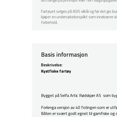
av mangel på presisjon eller feil i salgsoppgave
Fartøyet selges på ASIS vilkår og før det gis b
kjøper en undersøkelsesplikt som innebærer at k
forbehold.
Basis informasjon
Beskrivelse:
Kystfiske fartøy
Bygget på Selfa Artic Rødskjær AS som byg
Forlenga versjon av 40 fotingen som er utfør
Båten er svært godt egnet til garnfiske og o