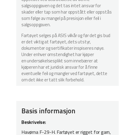
salgsoppgaven og det tas intet ansvar for
skader eller tap som har oppstått eller oppstås
som følge av mangel på presisjon eller feil i
salgsoppgaven.
Fartøyet selges på ASIS vilkår og før det gis bud
er det viktig at fartøyet, dets utstyr,
dokumenter og sertifikater inspiseres nøye.
Under enhver omstendighet har kjøper
en undersøkelsesplikt som innebærer at
kjøperen har et juridisk ansvar for å finne
eventuelle feil og mangler ved fartøyet, dette
om det ikke er tatt slik forbehold.
Basis informasjon
Beskrivelse:
Havørna F-29-H.
Fartøyet er rigget for garn,