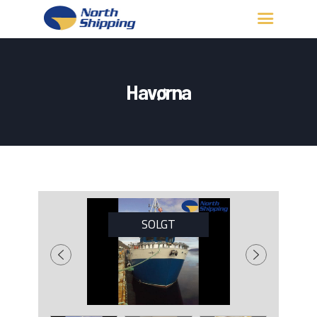
HJEM
OM OSS
Havørna
FARTØY
FISKERITILLATELSE
KONTAKT OSS
LOGG INN
SOLGT