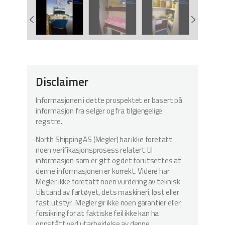
Disclaimer
Informasjonen i dette prospektet er basert på
informasjon fra selger og fra tilgjengelige
registre.
North Shipping AS (Megler) har ikke foretatt
noen verifikasjonsprosess relatert til
informasjon som er gitt og det forutsettes at
denne informasjonen er korrekt. Videre har
Megler ikke foretatt noen vurdering av teknisk
tilstand av fartøyet, dets maskineri, løst eller
fast utstyr. Megler gir ikke noen garantier eller
forsikring for at faktiske feil ikke kan ha
oppstått ved utarbeidelse av denne