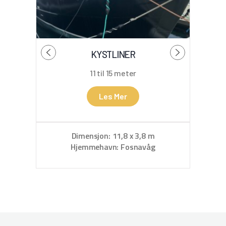
KYSTLINER
11 til 15 meter
Les Mer
D
Hje
Dimensjon: 11,8 x 3,8 m
Hjemmehavn: Fosnavåg