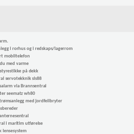
arm.
legg i rorhus og i redskaps/lagerrom
t mobiltelefon
ndu med varme
styrestikke på dekk
al servotekknik sls88
alarm via Brannsentral
ster seematz wh80
trømsanlegg med jordfeilbryter
sbereder
anternesentral
al i maritim utførelse
k lensesystem