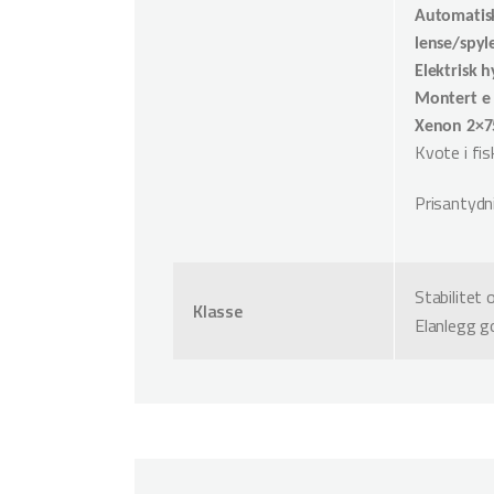
Automatis
lense/spyl
Elektrisk 
Montert e
Xenon 2×75
Kvote i fis
Prisantydn
Stabilitet 
Klasse
Elanlegg g