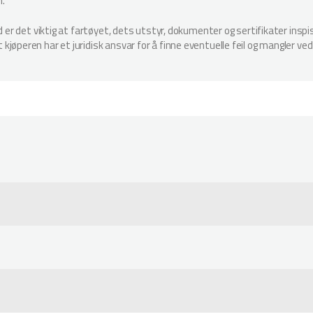
n.
ud er det viktig at fartøyet, dets utstyr, dokumenter og sertifikater in
jøperen har et juridisk ansvar for å finne eventuelle feil og mangler ved