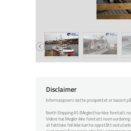
Disclaimer
Informasjonen i dette prospektet er basert på i
North Shipping AS (Megler) har ikke foretatt n
Videre har Megler ikke foretatt noen vurdering a
at faktiske feil ikke kan ha oppstått ved utar