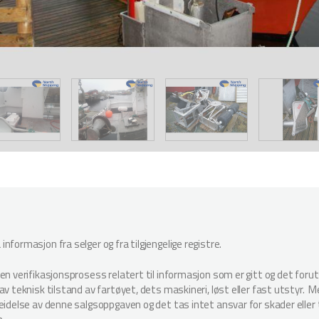
nformasjon fra selger og fra tilgjengelige registre.
oen verifikasjonsprosess relatert til informasjon som er gitt og det for
v teknisk tilstand av fartøyet, dets maskineri, løst eller fast utstyr. Megl
beidelse av denne salgsoppgaven og det tas intet ansvar for skader elle