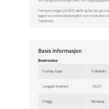
av mangel på presisjon eller feil i salgsoppgave
Fartøyet selges på ASIS vilkår og før det gis b
kjøper en undersøkelsesplikt som innebærer at k
forbehold.
Basis informasjon
Beskrivelse:
Fartøy type
Fiskebåt
Lengde (meter)
10,53
Flagg
Norway