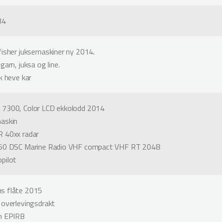
34
fisher juksemaskiner ny 2014.
garn, juksa og line.
k heve kar
 7300, Color LCD ekkolodd 2014
askin
 40xx radar
550 DSC Marine Radio VHF compact VHF RT 2048
pilot
s flåte 2015
 overlevingsdrakt
n EPIRB