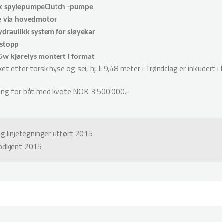
k spylepumpeClutch -pumpe
e via hovedmotor
hydraulikk system for sløyekar
 stopp
w kjørelys montert i format
ket etter torsk hyse og sei, hj. l: 9,48 meter i Trøndelag er inkludert i
ing for båt med kvote NOK 3 500 000.-
og linjetegninger utført 2015
odkjent 2015