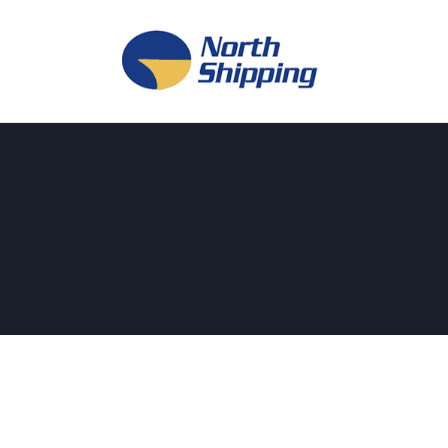
H
O
F
F
K
L