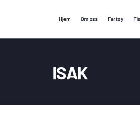
JEM
Hjem
Om oss
Fartøy
Fis
M OSS
ARTØY
ISKERITILLATELSE
ISAK
ONTAKT OSS
OGG INN