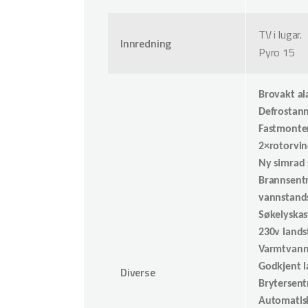
TV i lugar.
Innredning
Pyro 15
Brovakt al
Defrostann
Fastmonter
2×rotorvi
Ny simrad 
Brannsentr
vannstands
Søkelyska
230v lands
Varmtvann
Godkjent l
Diverse
Brytersentr
Automatis