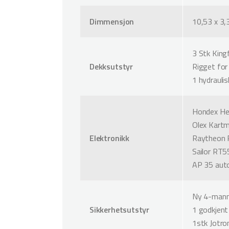
Dimmensjon
10,53 x 3,
3 Stk King
Dekksutstyr
Rigget for 
1 hydraulis
Hondex He
Olex Kartm
Elektronikk
Raytheon R
Sailor RT
AP 35 auto
Ny 4-mann
Sikkerhetsutstyr
1 godkjent
1stk Jotro