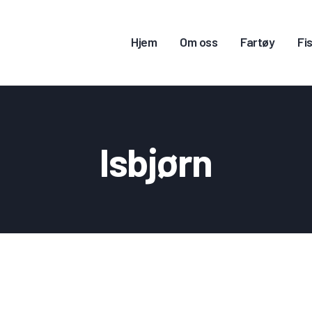
JEM
Hjem
Om oss
Fartøy
Fis
M OSS
ARTØY
ISKERITILLATELSE
Isbjørn
ONTAKT OSS
OGG INN