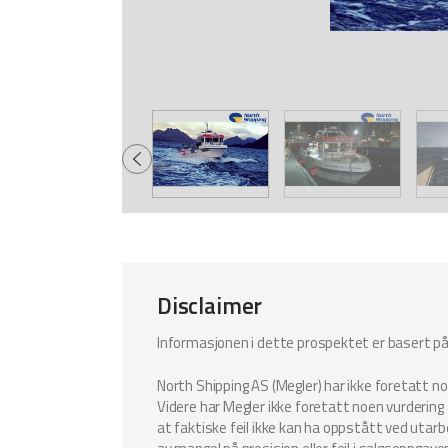
Disclaimer
Informasjonen i dette prospektet er basert på i
North Shipping AS (Megler) har ikke foretatt n
Videre har Megler ikke foretatt noen vurdering a
at faktiske feil ikke kan ha oppstått ved utar