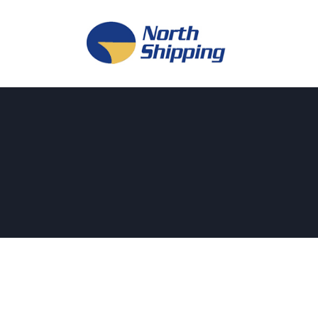
H
O
F
F
K
L