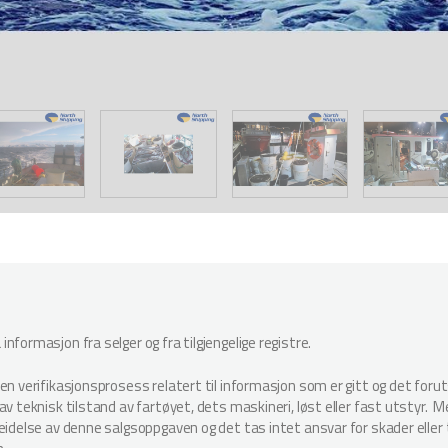
nformasjon fra selger og fra tilgjengelige registre.
oen verifikasjonsprosess relatert til informasjon som er gitt og det for
v teknisk tilstand av fartøyet, dets maskineri, løst eller fast utstyr. Megl
beidelse av denne salgsoppgaven og det tas intet ansvar for skader elle