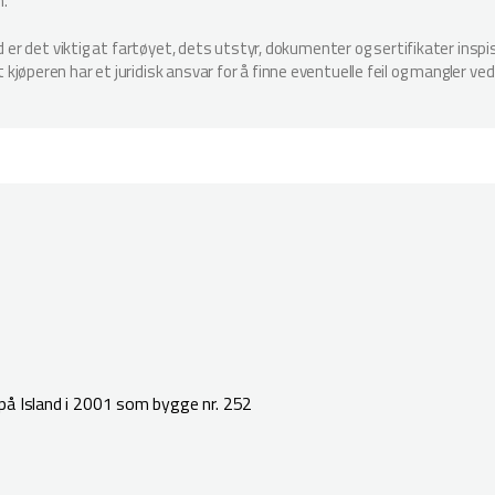
n.
ud er det viktig at fartøyet, dets utstyr, dokumenter og sertifikater in
jøperen har et juridisk ansvar for å finne eventuelle feil og mangler ved
på Island i 2001 som bygge nr. 252