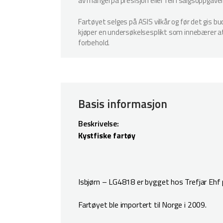
av mangel på presisjon eller feil i salgsoppgave
Fartøyet selges på ASIS vilkår og før det gis b
kjøper en undersøkelsesplikt som innebærer at k
forbehold.
Basis informasjon
Beskrivelse:
Kystfiske fartøy
Isbjørn – LG4818 er bygget hos Trefjar Ehf 
Fartøyet ble importert til Norge i 2009.