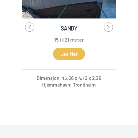
SANDY
B
15 til 21 meter
Les Mer
Dimensjon: 15,66 x 4,72 x 2,38
D
Hjemmehavn: Trondheim