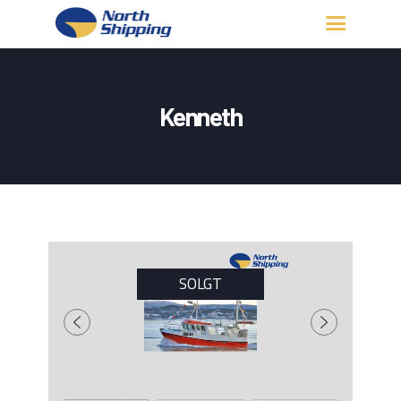
HJEM
OM OSS
Kenneth
FARTØY
FISKERITILLATELSE
KONTAKT OSS
LOGG INN
SOLGT