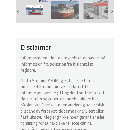
Disclaimer
Informasjonen i dette prospektet er basert på
informasjon fra selger og fra tilgjengelige
registre.
North Shipping AS (Megler) har ikke foretatt
noen verifikasjonsprosess relatert til
informasjon som er gitt og det forutsettes at
denne informasjonen er korrekt. Videre har
Megler ikke foretatt noen vurdering av teknisk
tilstand av fartøyet, dets maskineri, løst eller
fast utstyr. Megler gir ikke noen garantier eller
forsikring for at faktiske feil ikke kan ha
oppstått ved utarbeidelse av denne