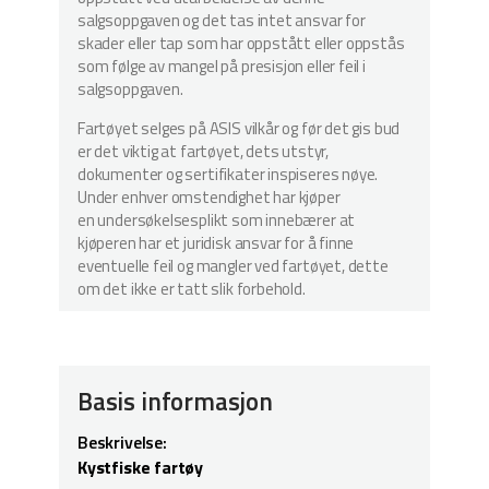
salgsoppgaven og det tas intet ansvar for
skader eller tap som har oppstått eller oppstås
som følge av mangel på presisjon eller feil i
salgsoppgaven.
Fartøyet selges på ASIS vilkår og før det gis bud
er det viktig at fartøyet, dets utstyr,
dokumenter og sertifikater inspiseres nøye.
Under enhver omstendighet har kjøper
en undersøkelsesplikt som innebærer at
kjøperen har et juridisk ansvar for å finne
eventuelle feil og mangler ved fartøyet, dette
om det ikke er tatt slik forbehold.
Basis informasjon
Beskrivelse:
Kystfiske fartøy