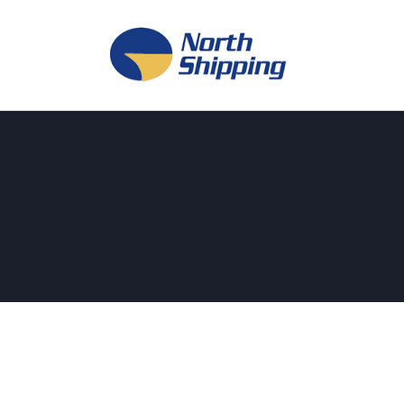
H
O
F
F
K
L