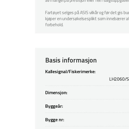
av mangel på presisjon eller feil i salgsoppgave
Fartøyet selges på ASIS vilkår og før det gis b
kjøper en undersøkelsesplikt som innebærer at k
forbehold.
Basis informasjon
Kallesignal/Fiskerimerke:
LH2060/S
Dimensjon:
Byggeår:
Bygge nr: