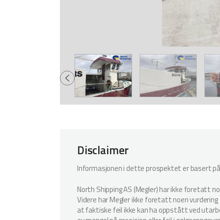
Disclaimer
Informasjonen i dette prospektet er basert på i
North Shipping AS (Megler) har ikke foretatt n
Videre har Megler ikke foretatt noen vurdering a
at faktiske feil ikke kan ha oppstått ved utar