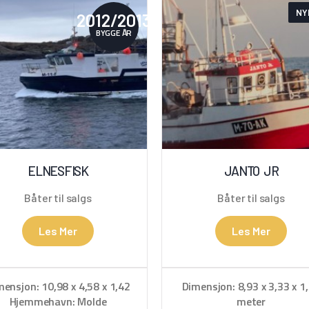
NY
2012/2013
BYGGE ÅR
ELNESFISK
JANTO JR
Båter til salgs
Båter til salgs
Les Mer
Les Mer
mensjon: 10,98 x 4,58 x 1,42
Dimensjon: 8,93 x 3,33 x 1
Hjemmehavn: Molde
meter