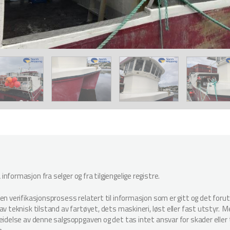
nformasjon fra selger og fra tilgjengelige registre.
oen verifikasjonsprosess relatert til informasjon som er gitt og det for
v teknisk tilstand av fartøyet, dets maskineri, løst eller fast utstyr. Megl
beidelse av denne salgsoppgaven og det tas intet ansvar for skader elle