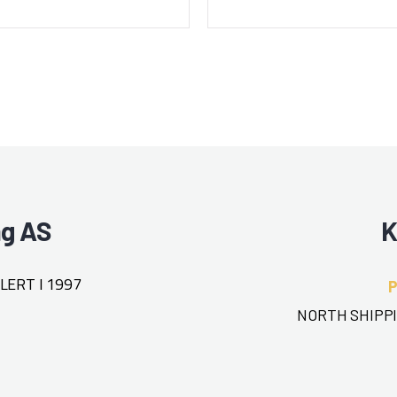
Hjemmehavn: Molde
ng AS
K
ERT I 1997
NORTH SHIPPI