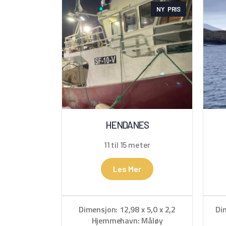
NY PRIS
HENDANES
11 til 15 meter
Les Mer
Dimensjon: 12,98 x 5,0 x 2,2
Di
Hjemmehavn: Måløy