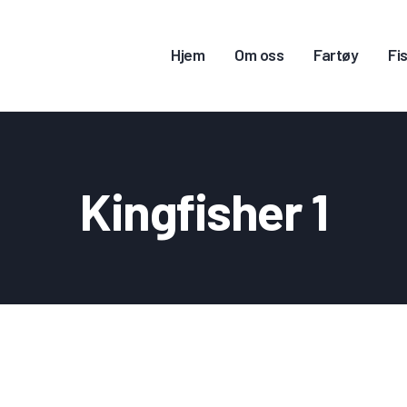
JEM
Hjem
Om oss
Fartøy
Fis
M OSS
ARTØY
ISKERITILLATELSE
Kingfisher 1
ONTAKT OSS
OGG INN