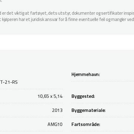
n.
ud er det viktig at fartøyet, dets utstyr, dokumenter og sertifikater in
jøperen har et juridisk ansvar for å finne eventuelle feil og mangler ved
Hjemmehavn:
T-21-RS
10,65 x 5,14
Byggested:
2013
Byggemateriale:
AMG10
Fartsområde: