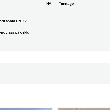
NA
Tonnage:
britannia i 2017.
beidplass på dekk.