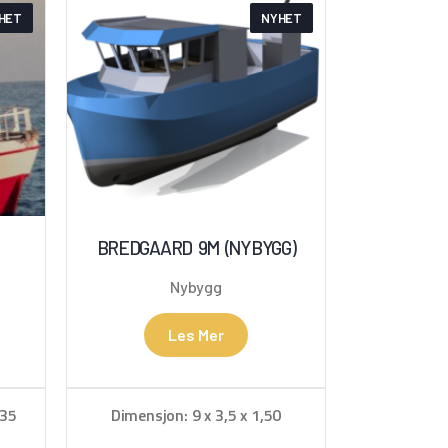
HET
NYHET
BREDGAARD 9M (NYBYGG)
Nybygg
Les Mer
,35
Dimensjon: 9 x 3,5 x 1,50