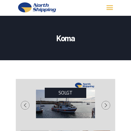
HJEM
OM OSS
Koma
FARTØY
FISKERITILLATELSE
KONTAKT OSS
LOGG INN
SOLGT