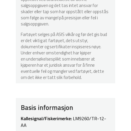
salgsoppgaven og det tas intet ansvar for
skader eller tap som har oppstått eller oppstås
som følge av mangel på presisjon eller feil i
salgsoppgaven.
Fartøyet selges på ASIS vilkår og før det gis bud
er det viktig at fartøyet, dets utstyr,
dokumenter og sertifikater inspiseres nøye.
Under enhver omstendighet har kjøper
en undersøkelsesplikt som innebærer at
kjøperen har et juridisk ansvar for å finne
eventuelle feil og mangler ved fartøyet, dette
om det ikke er tatt slik forbehold.
Basis informasjon
Kallesignal/Fiskerimerke:
LM9260/TR-12-
AA