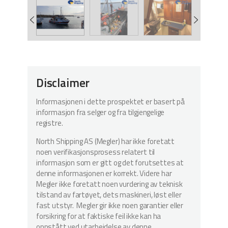
Disclaimer
Informasjonen i dette prospektet er basert på
informasjon fra selger og fra tilgjengelige
registre.
North Shipping AS (Megler) har ikke foretatt
noen verifikasjonsprosess relatert til
informasjon som er gitt og det forutsettes at
denne informasjonen er korrekt. Videre har
Megler ikke foretatt noen vurdering av teknisk
tilstand av fartøyet, dets maskineri, løst eller
fast utstyr. Megler gir ikke noen garantier eller
forsikring for at faktiske feil ikke kan ha
oppstått ved utarbeidelse av denne