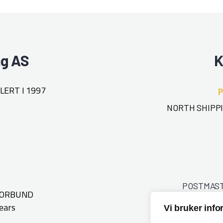
ng AS
K
ERT I 1997
NORTH SHIPPI
POSTMAS
FORBUND
ears
Vi bruker inf