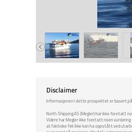
Disclaimer
Informasjonen i dette prospektet er basert på i
North Shipping AS (Megler) har ikke foretatt n
Videre har Megler ikke foretatt noen vurdering a
at faktiske feil ikke kan ha oppstått ved utar