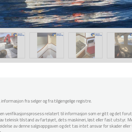
nformasjon fra selger og fra tilgjengelige registre.
oen verifikasjonsprosess relatert til informasjon som er gitt og det for
v teknisk tilstand av fartøyet, dets maskineri, løst eller fast utstyr. Megl
beidelse av denne salgsoppgaven og det tas intet ansvar for skader elle