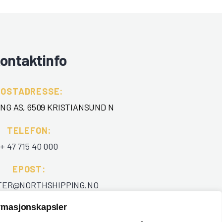
ontaktinfo
POSTADRESSE:
NG AS, 6509 KRISTIANSUND N
TELEFON
:
+ 47 715 40 000
EPOST
:
TER@NORTHSHIPPING.NO
ormasjonskapsler