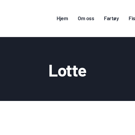
JEM
Hjem
Om oss
Fartøy
Fis
M OSS
ARTØY
ISKERITILLATELSE
Lotte
ONTAKT OSS
OGG INN