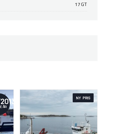
17 GT
NY PRIS
/2013
E ÅR