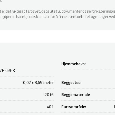
n.
ud er det viktig at fartøyet, dets utstyr, dokumenter og sertifikater in
jøperen har et juridisk ansvar for å finne eventuelle feil og mangler ved
Hjemmehavn:
/H-59-K
10,02 x 3,65 meter
Byggested:
2016
Byggemateriale:
401
Fartsområde: