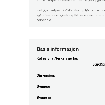
av mangel på presisjon eller feil i salgsoppgave
Fartøyet selges på ASIS vilkår og før det gis b
kjøper en undersøkelsesplikt som innebærer at k
forbehold.
Basis informasjon
Kallesignal/Fiskerimerke:
LG9365
Dimensjon:
Byggeår:
Bygge nr: