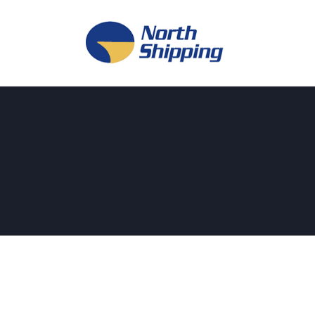
H
O
F
F
K
L