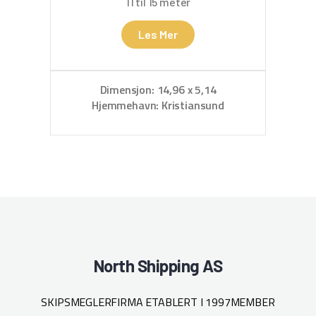
11 til 15 meter
Les Mer
Dimensjon: 14,96 x 5,14
Hjemmehavn: Kristiansund
Hj
North Shipping AS
SKIPSMEGLERFIRMA ETABLERT I 1997
MEMBER