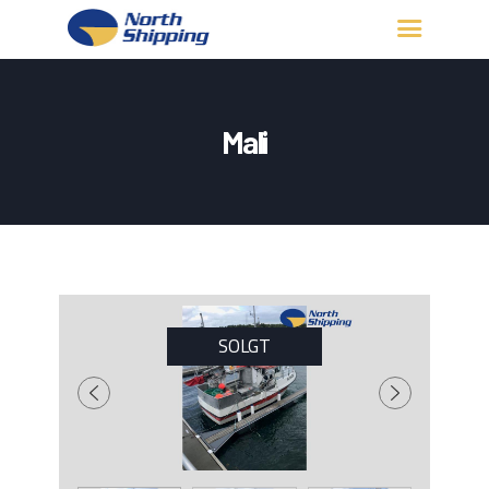
HJEM
OM OSS
Mali
FARTØY
FISKERITILLATELSE
KONTAKT OSS
LOGG INN
SOLGT