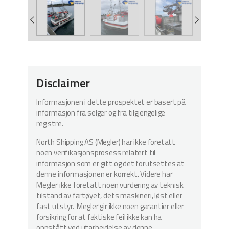
Disclaimer
Informasjonen i dette prospektet er basert på
informasjon fra selger og fra tilgjengelige
registre.
North Shipping AS (Megler) har ikke foretatt
noen verifikasjonsprosess relatert til
informasjon som er gitt og det forutsettes at
denne informasjonen er korrekt. Videre har
Megler ikke foretatt noen vurdering av teknisk
tilstand av fartøyet, dets maskineri, løst eller
fast utstyr. Megler gir ikke noen garantier eller
forsikring for at faktiske feil ikke kan ha
oppstått ved utarbeidelse av denne