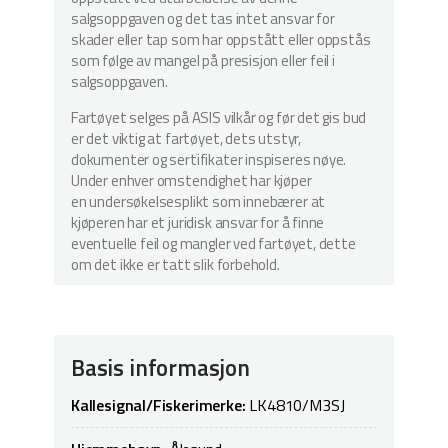
salgsoppgaven og det tas intet ansvar for
skader eller tap som har oppstått eller oppstås
som følge av mangel på presisjon eller feil i
salgsoppgaven.
Fartøyet selges på ASIS vilkår og før det gis bud
er det viktig at fartøyet, dets utstyr,
dokumenter og sertifikater inspiseres nøye.
Under enhver omstendighet har kjøper
en undersøkelsesplikt som innebærer at
kjøperen har et juridisk ansvar for å finne
eventuelle feil og mangler ved fartøyet, dette
om det ikke er tatt slik forbehold.
Basis informasjon
Kallesignal/Fiskerimerke:
LK4810/M3SJ