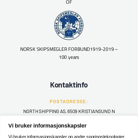
OF
NORSK SKIPSMEGLER FORBUND
1919-2019 –
100 years
Kontaktinfo
POSTADRESSE:
NORTH SHIPPING AS, 6509 KRISTIANSUND N
Vi bruker informasjonskapsler
TELEFON
:
+ 47 715 40 000
Vi bruker informasjonskapsler og andre sporingsteknologier