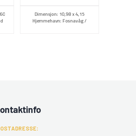
,60
Dimensjon: 10,98 x 4,15
nd
Hjemmehavn: Fosnavåg /
Leinøy
ontaktinfo
POSTADRESSE: