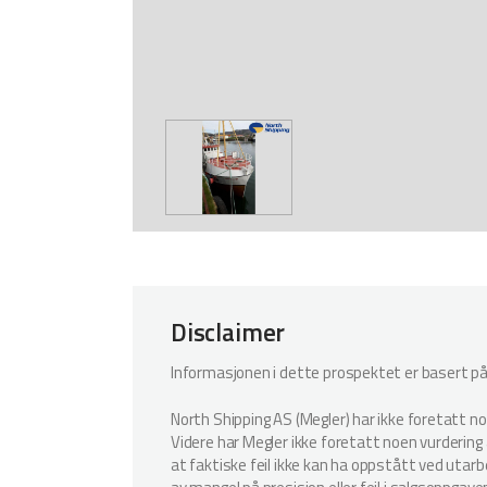
Disclaimer
Informasjonen i dette prospektet er basert på i
North Shipping AS (Megler) har ikke foretatt n
Videre har Megler ikke foretatt noen vurdering a
at faktiske feil ikke kan ha oppstått ved utar