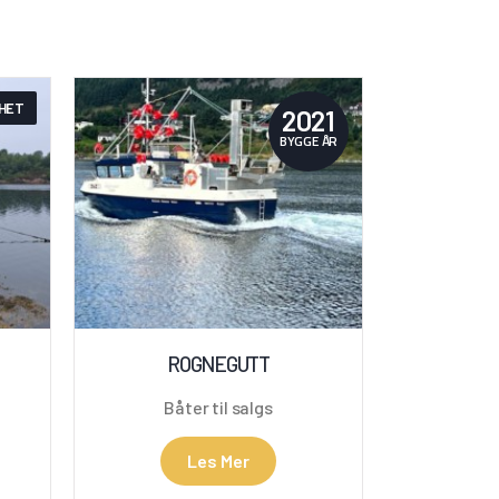
HET
2021
BYGGE ÅR
ROGNEGUTT
Båter til salgs
Les Mer