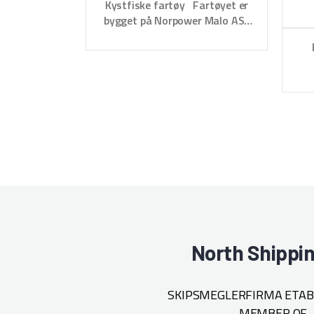
Kystfiske fartøy Fartøyet er
bygget på Norpower Malo AS i
Kristiansund i plast som bygge
nr.: 1459 i 2000. Fartøyet har
tidligere ført navnet; Anja
Rigget for garn og juksa
Kjennesignal: LK7017
Hjemmehavn: Kristiansu
nd N Dimensjon: 10,55
x 3,46 meter
Klasse: Kystfiske
Kapasiteter Lasterom:
10 m3 bulkrom
Ferskvann: 300 liter
Diesel: 1100 liter
Tonnage: 12 GT
North Shippi
Hovedmaskineri 154 hk. John
Deere Nogva 1131 gir. Vribart
propellsystem Dekksutstyr
SKIPSMEGLERFIRMA ETABL
Rapp 500 kg haler Meydam
MEMBER OF
greier. 5 juksa maskiner 3