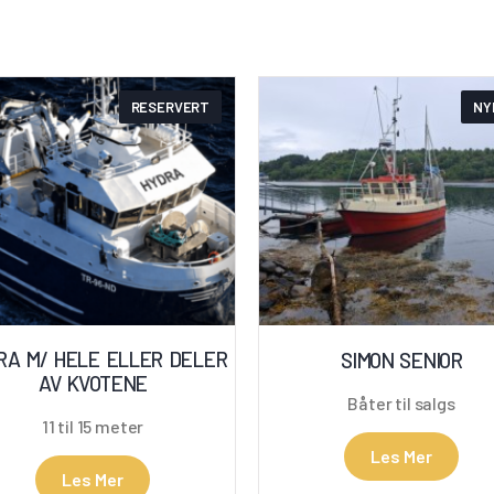
RESERVERT
NY
RA M/ HELE ELLER DELER
SIMON SENIOR
AV KVOTENE
Båter til salgs
11 til 15 meter
Les Mer
Les Mer