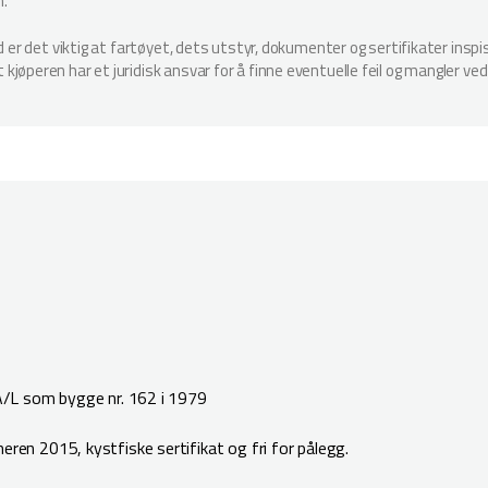
n.
ud er det viktig at fartøyet, dets utstyr, dokumenter og sertifikater in
jøperen har et juridisk ansvar for å finne eventuelle feil og mangler ved
/L som bygge nr. 162 i 1979
n 2015, kystfiske sertifikat og fri for pålegg.