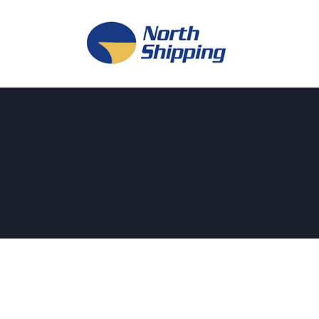
H
O
F
F
K
L