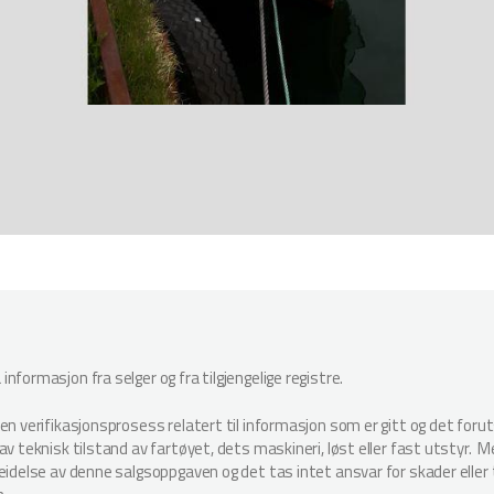
nformasjon fra selger og fra tilgjengelige registre.
oen verifikasjonsprosess relatert til informasjon som er gitt og det for
v teknisk tilstand av fartøyet, dets maskineri, løst eller fast utstyr. Megl
beidelse av denne salgsoppgaven og det tas intet ansvar for skader elle