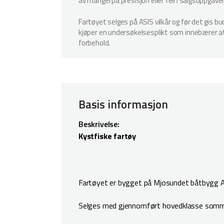
av mangel på presisjon eller feil i salgsoppgave
Fartøyet selges på ASIS vilkår og før det gis b
kjøper en undersøkelsesplikt som innebærer at k
forbehold.
Basis informasjon
Beskrivelse:
Kystfiske fartøy
Fartøyet er bygget på Mjosundet båtbygg A
Selges med gjennomført hovedklasse sommere