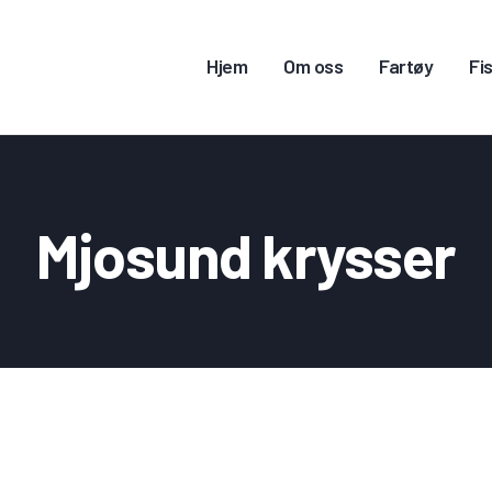
JEM
Hjem
Om oss
Fartøy
Fis
M OSS
ARTØY
ISKERITILLATELSE
Mjosund krysser
ONTAKT OSS
OGG INN