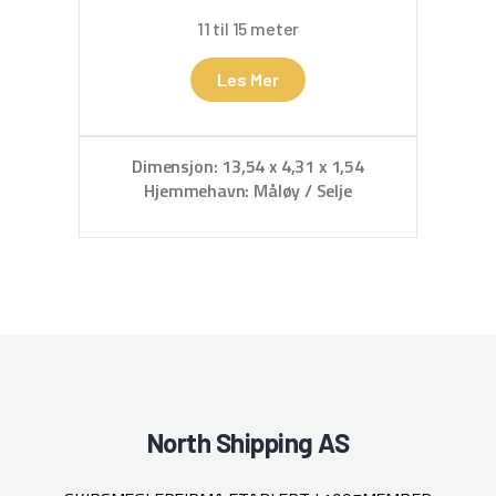
11 til 15 meter
Les Mer
D
Hje
Dimensjon: 13,54 x 4,31 x 1,54
Hjemmehavn: Måløy / Selje
North Shipping AS