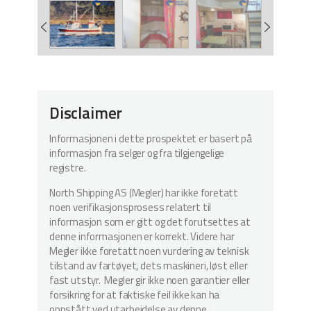
Disclaimer
Informasjonen i dette prospektet er basert på
informasjon fra selger og fra tilgjengelige
registre.
North Shipping AS (Megler) har ikke foretatt
noen verifikasjonsprosess relatert til
informasjon som er gitt og det forutsettes at
denne informasjonen er korrekt. Videre har
Megler ikke foretatt noen vurdering av teknisk
tilstand av fartøyet, dets maskineri, løst eller
fast utstyr. Megler gir ikke noen garantier eller
forsikring for at faktiske feil ikke kan ha
oppstått ved utarbeidelse av denne