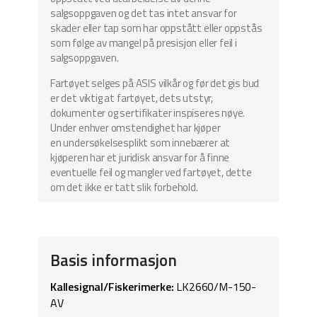
salgsoppgaven og det tas intet ansvar for
skader eller tap som har oppstått eller oppstås
som følge av mangel på presisjon eller feil i
salgsoppgaven.
Fartøyet selges på ASIS vilkår og før det gis bud
er det viktig at fartøyet, dets utstyr,
dokumenter og sertifikater inspiseres nøye.
Under enhver omstendighet har kjøper
en undersøkelsesplikt som innebærer at
kjøperen har et juridisk ansvar for å finne
eventuelle feil og mangler ved fartøyet, dette
om det ikke er tatt slik forbehold.
Basis informasjon
Kallesignal/Fiskerimerke:
LK2660/M-150-
AV