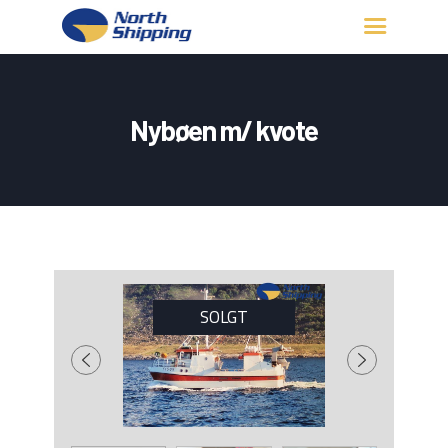
HJEM
OM OSS
Nybøen m/ kvote
FARTØY
FISKERITILLATELSE
KONTAKT OSS
LOGG INN
SOLGT