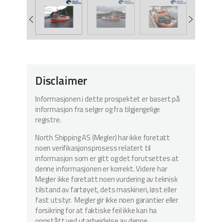
Disclaimer
Informasjonen i dette prospektet er basert på
informasjon fra selger og fra tilgjengelige
registre.
North Shipping AS (Megler) har ikke foretatt
noen verifikasjonsprosess relatert til
informasjon som er gitt og det forutsettes at
denne informasjonen er korrekt. Videre har
Megler ikke foretatt noen vurdering av teknisk
tilstand av fartøyet, dets maskineri, løst eller
fast utstyr. Megler gir ikke noen garantier eller
forsikring for at faktiske feil ikke kan ha
oppstått ved utarbeidelse av denne