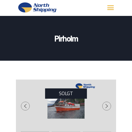
HJEM
OM OSS
Pirholm
FARTØY
FISKERITILLATELSE
KONTAKT OSS
LOGG INN
SOLGT