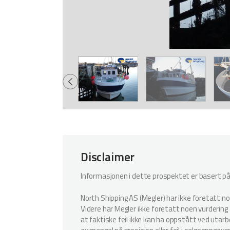
Disclaimer
Informasjonen i dette prospektet er basert på i
North Shipping AS (Megler) har ikke foretatt n
Videre har Megler ikke foretatt noen vurdering a
at faktiske feil ikke kan ha oppstått ved utar