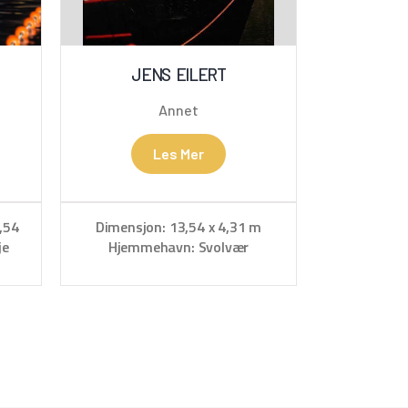
JENS EILERT
Annet
Les Mer
,54
Dimensjon: 13,54 x 4,31 m
je
Hjemmehavn: Svolvær