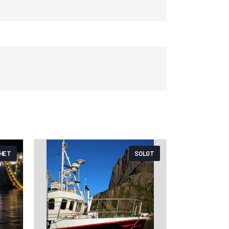
HET
SOLGT