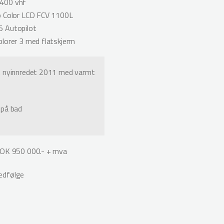
400 vhf
o Color LCD FCV 1100L
 Autopilot
plorer 3 med flatskjerm
t nyinnredet 2011 med varmt
 på bad
NOK 950 000.- + mva
edfølge