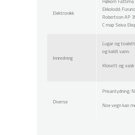
Høkom Fattima 
Ekkolodd: Furun
Elektronikk
Robertson AP 35
C map Seiva Eks
Lugar og toalet
og kaldt vann.
Innredning
Klosett og vask
Prisantydning: 
Diverse
Noe vegn kan m