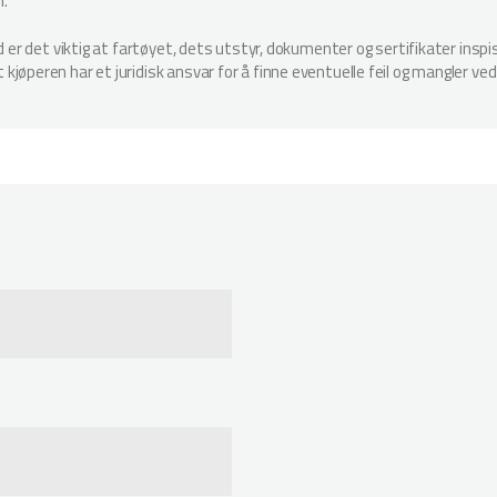
n.
ud er det viktig at fartøyet, dets utstyr, dokumenter og sertifikater in
jøperen har et juridisk ansvar for å finne eventuelle feil og mangler ved