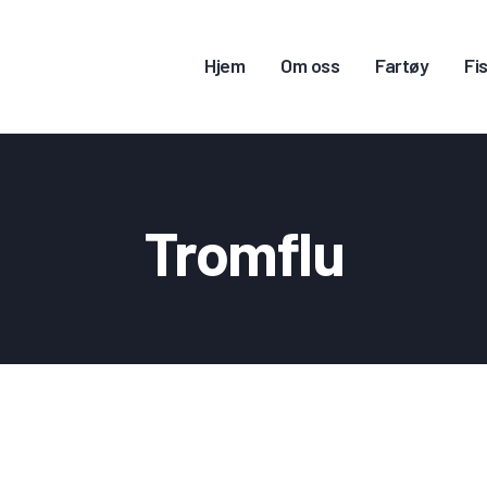
JEM
Hjem
Om oss
Fartøy
Fis
M OSS
ARTØY
ISKERITILLATELSE
Tromflu
ONTAKT OSS
OGG INN