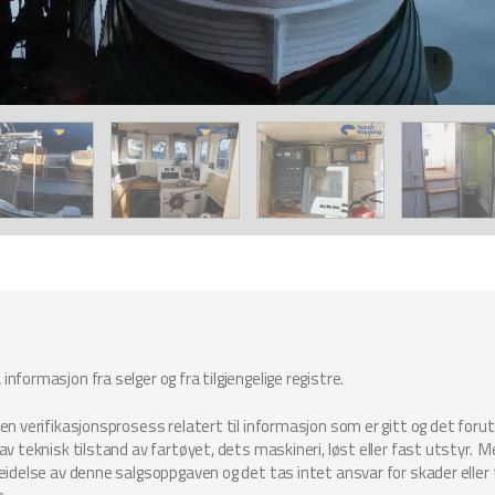
nformasjon fra selger og fra tilgjengelige registre.
oen verifikasjonsprosess relatert til informasjon som er gitt og det for
v teknisk tilstand av fartøyet, dets maskineri, løst eller fast utstyr. Megl
beidelse av denne salgsoppgaven og det tas intet ansvar for skader elle