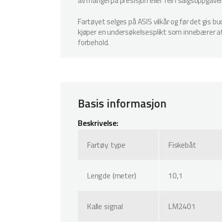
av mangel på presisjon eller feil i salgsoppgave
Fartøyet selges på ASIS vilkår og før det gis b
kjøper en undersøkelsesplikt som innebærer at k
forbehold.
Basis informasjon
Beskrivelse:
Fartøy type
Fiskebåt
Lengde (meter)
10,1
Kalle signal
LM2401