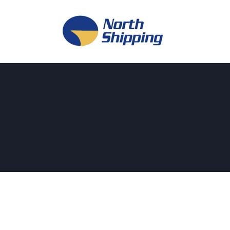
H
O
F
F
K
L