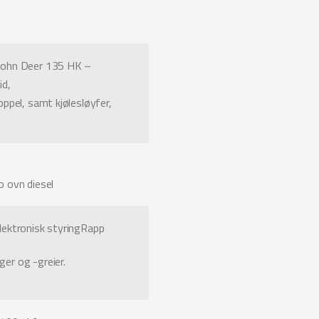
John Deer 135 HK –
id,
oppel, samt kjølesløyfer,
o ovn diesel
lektronisk styringRapp
er og -greier.