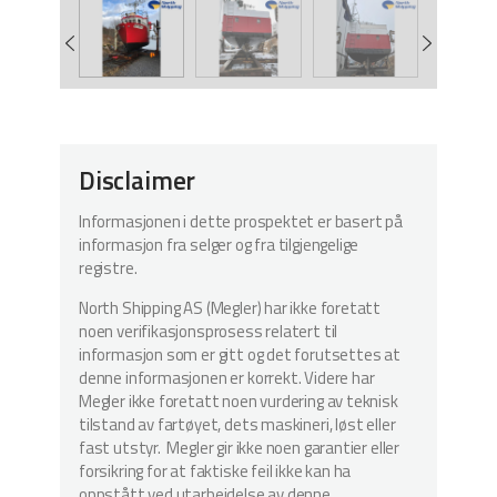
Disclaimer
Informasjonen i dette prospektet er basert på
informasjon fra selger og fra tilgjengelige
registre.
North Shipping AS (Megler) har ikke foretatt
noen verifikasjonsprosess relatert til
informasjon som er gitt og det forutsettes at
denne informasjonen er korrekt. Videre har
Megler ikke foretatt noen vurdering av teknisk
tilstand av fartøyet, dets maskineri, løst eller
fast utstyr. Megler gir ikke noen garantier eller
forsikring for at faktiske feil ikke kan ha
oppstått ved utarbeidelse av denne