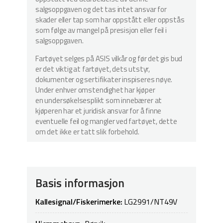
salgsoppgaven og det tas intet ansvar for
skader eller tap som har oppstått eller oppstås
som følge av mangel på presisjon eller feil i
salgsoppgaven.
Fartøyet selges på ASIS vilkår og før det gis bud
er det viktig at fartøyet, dets utstyr,
dokumenter og sertifikater inspiseres nøye.
Under enhver omstendighet har kjøper
en undersøkelsesplikt som innebærer at
kjøperen har et juridisk ansvar for å finne
eventuelle feil og mangler ved fartøyet, dette
om det ikke er tatt slik forbehold.
Basis informasjon
Kallesignal/Fiskerimerke:
LG2991/NT49V