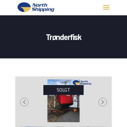
HJEM
OM OSS
Trønderfisk
FARTØY
FISKERITILLATELSE
KONTAKT OSS
LOGG INN
SOLGT