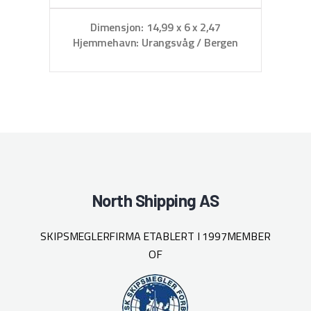
D
Dimensjon: 14,99 x 6 x 2,47
Hjemmehavn: Urangsvåg / Bergen
North Shipping AS
SKIPSMEGLERFIRMA ETABLERT I 1997
MEMBER
OF