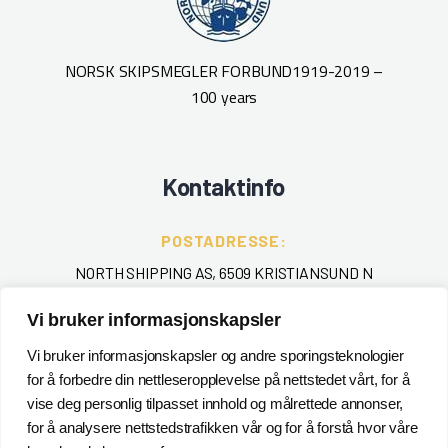
NORSK SKIPSMEGLER FORBUND
1919-2019 –
100 years
Kontaktinfo
POSTADRESSE:
NORTH SHIPPING AS, 6509 KRISTIANSUND N
Vi bruker informasjonskapsler
TELEFON
:
+ 47 715 40 000
Vi bruker informasjonskapsler og andre sporingsteknologier
for å forbedre din nettleseropplevelse på nettstedet vårt, for å
EPOST
:
vise deg personlig tilpasset innhold og målrettede annonser,
for å analysere nettstedstrafikken vår og for å forstå hvor våre
POSTMASTER@NORTHSHIPPING.NO