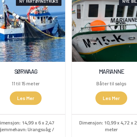
NY FARTØYINSTRUKS
NYE BI
SØRWAAG
MARIANNE
11 til 15 meter
Båter til salgs
Les Mer
Les Mer
imensjon: 14,99 x 6 x 2,47
Dimensjon: 10,99 x 4,72 x 2
jemmehavn: Urangsvåg /
meter
Bergen
Hjemmehavn: Kristiansu