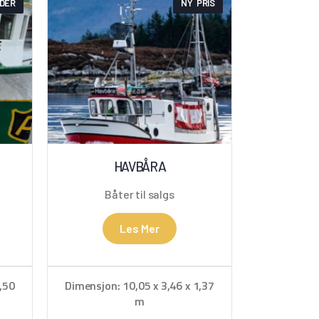
LDER
NY PRIS
HAVBÅRA
Båter til salgs
Les Mer
,50
Dimensjon: 10,05 x 3,46 x 1,37
m
nd
Hjemmehavn: Måløy