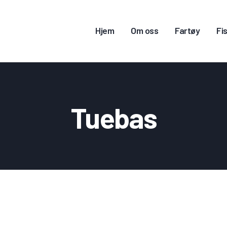
JEM
Hjem
Om oss
Fartøy
Fis
M OSS
ARTØY
ISKERITILLATELSE
Tuebas
ONTAKT OSS
OGG INN