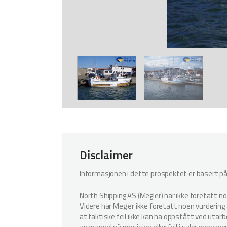
Disclaimer
Informasjonen i dette prospektet er basert på i
North Shipping AS (Megler) har ikke foretatt n
Videre har Megler ikke foretatt noen vurdering a
at faktiske feil ikke kan ha oppstått ved utar