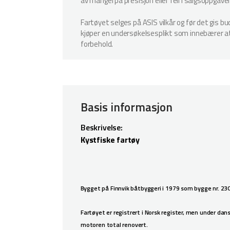
av mangel på presisjon eller feil i salgsoppgave
Fartøyet selges på ASIS vilkår og før det gis b
kjøper en undersøkelsesplikt som innebærer at k
forbehold.
Basis informasjon
Beskrivelse:
Kystfiske fartøy
Bygget på Finnvik båtbyggeri i 1979 som bygge nr. 23
Fartøyet er registrert i Norsk register, men under d
motoren total renovert.