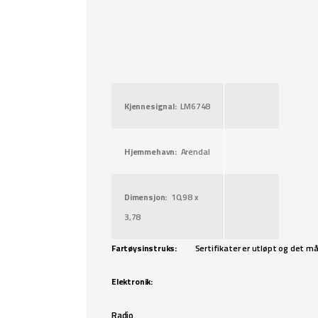
Kjennesignal:
LM6748
Hjemmehavn:
Arendal
Dimensjon:
10,98 x
3,78
Fartøysinstruks:
Sertifikater er utløpt og det
Elektronik:
Radio