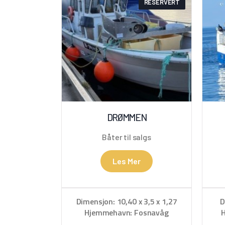
RESERVERT
DRØMMEN
Båter til salgs
Les Mer
Dimensjon: 10,40 x 3,5 x 1,27
D
Hjemmehavn: Fosnavåg
H