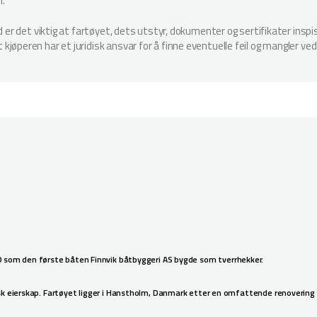
n.
ud er det viktig at fartøyet, dets utstyr, dokumenter og sertifikater in
jøperen har et juridisk ansvar for å finne eventuelle feil og mangler ved
0 som den første båten Finnvik båtbyggeri AS bygde som tverrhekker.
ansk eierskap. Fartøyet ligger i Hanstholm, Danmark etter en omfattende renovering