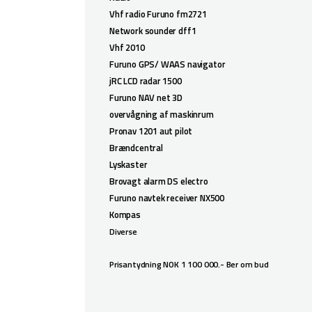
Vhf radio Furuno fm2721
Network sounder dff1
Vhf 2010
Furuno GPS/ WAAS navigator
jRC LCD radar 1500
Furuno NAV net 3D
overvågning af maskinrum
Pronav 1201 aut pilot
Brændcentral
Lyskaster
Brovagt alarm DS electro
Furuno navtek receiver NX500
Kompas
Diverse
Prisantydning NOK 1 100 000.- Ber om bud