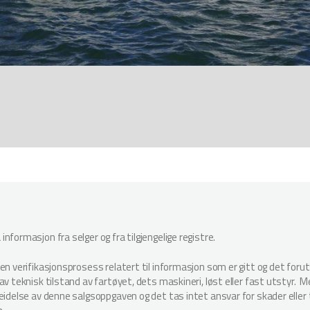
nformasjon fra selger og fra tilgjengelige registre.
oen verifikasjonsprosess relatert til informasjon som er gitt og det for
v teknisk tilstand av fartøyet, dets maskineri, løst eller fast utstyr. Megl
beidelse av denne salgsoppgaven og det tas intet ansvar for skader elle