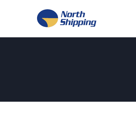
H
O
F
F
K
L