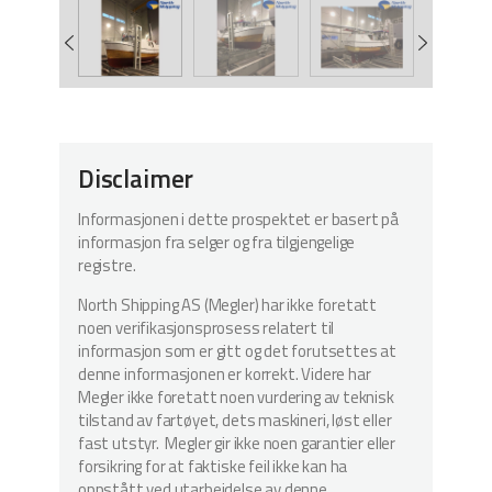
Disclaimer
Informasjonen i dette prospektet er basert på
informasjon fra selger og fra tilgjengelige
registre.
North Shipping AS (Megler) har ikke foretatt
noen verifikasjonsprosess relatert til
informasjon som er gitt og det forutsettes at
denne informasjonen er korrekt. Videre har
Megler ikke foretatt noen vurdering av teknisk
tilstand av fartøyet, dets maskineri, løst eller
fast utstyr. Megler gir ikke noen garantier eller
forsikring for at faktiske feil ikke kan ha
oppstått ved utarbeidelse av denne