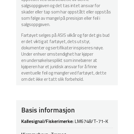
salgsoppgaven og det tas intet ansvar for
skader eller tap som har oppstått eller oppstås
som følge av mangel på presisjon eller feil i
salgsoppgaven.
Fartøyet selges på ASIS vilkår og før det gis bud
er det viktig at fartøyet, dets utstyr,
dokumenter og sertifikater inspiseres nøye.
Under enhver omstendighet har kjøper
en undersøkelsesplikt som innebærer at
kjøperen har et juridisk ansvar for å finne
eventuelle feil og mangler ved fartøyet, dette
om det ikke er tatt slik forbehold.
Basis informasjon
Kallesignal/Fiskerimerke:
LM6748/T-71-K