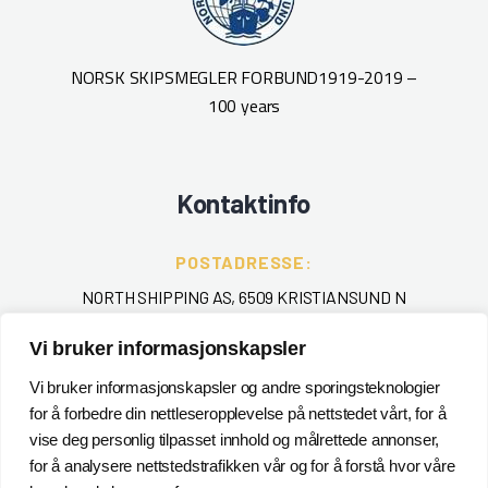
NORSK SKIPSMEGLER FORBUND
1919-2019 –
100 years
Kontaktinfo
POSTADRESSE:
NORTH SHIPPING AS, 6509 KRISTIANSUND N
Vi bruker informasjonskapsler
TELEFON
:
+ 47 715 40 000
Vi bruker informasjonskapsler og andre sporingsteknologier
for å forbedre din nettleseropplevelse på nettstedet vårt, for å
EPOST
:
vise deg personlig tilpasset innhold og målrettede annonser,
for å analysere nettstedstrafikken vår og for å forstå hvor våre
POSTMASTER@NORTHSHIPPING.NO