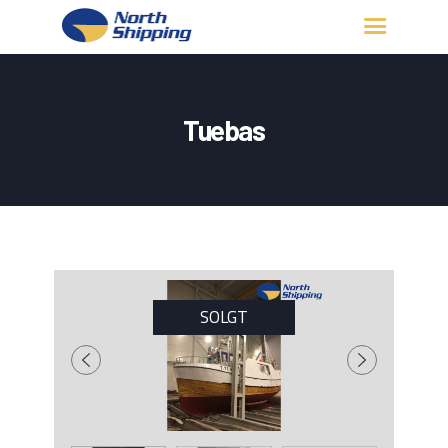
HJEM
OM OSS
Tuebas
FARTØY
FISKERITILLATELSE
KONTAKT OSS
LOGG INN
SOLGT