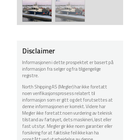
Disclaimer
Informasjonen i dette prospektet er basert på
informasjon fra selger og fra tilgjengelige
registre.
North Shipping AS (Megler) har ikke foretatt
noen verifikasjonsprosess relatert til
informasjon som er gitt og det forutsettes at
denne informasjonen er korrekt. Videre har
Megler ikke foretatt noen vurdering av teknisk
tilstand av fartøyet, dets maskineri, løst eller
fast utstyr. Megler gir ikke noen garantier eller
forsikring for at faktiske feil ikke kan ha
oppstått ved utarbeidelse av denne