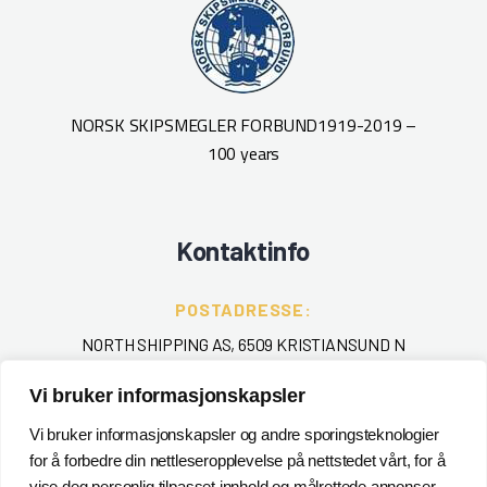
NORSK SKIPSMEGLER FORBUND
1919-2019 –
100 years
Kontaktinfo
POSTADRESSE:
NORTH SHIPPING AS, 6509 KRISTIANSUND N
Vi bruker informasjonskapsler
TELEFON
:
+ 47 715 40 000
Vi bruker informasjonskapsler og andre sporingsteknologier
for å forbedre din nettleseropplevelse på nettstedet vårt, for å
EPOST
:
vise deg personlig tilpasset innhold og målrettede annonser,