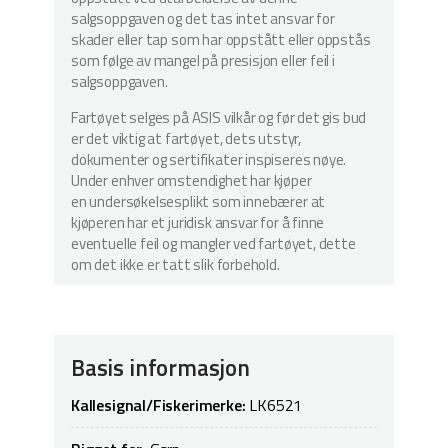
salgsoppgaven og det tas intet ansvar for
skader eller tap som har oppstått eller oppstås
som følge av mangel på presisjon eller feil i
salgsoppgaven.
Fartøyet selges på ASIS vilkår og før det gis bud
er det viktig at fartøyet, dets utstyr,
dokumenter og sertifikater inspiseres nøye.
Under enhver omstendighet har kjøper
en undersøkelsesplikt som innebærer at
kjøperen har et juridisk ansvar for å finne
eventuelle feil og mangler ved fartøyet, dette
om det ikke er tatt slik forbehold.
Basis informasjon
Kallesignal/Fiskerimerke:
LK6521