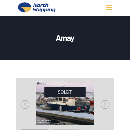
HJEM
OM OSS
Amay
FARTØY
FISKERITILLATELSE
KONTAKT OSS
LOGG INN
SOLGT