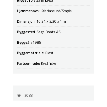
Rigget for:
Garn/Juksa
Hjemmehavn:
Kristiansund/Smøla
Dimensjon:
10,34 x 3,30 x 1 m
Byggested:
Saga Boats AS
Byggeår:
1986
Byggemateriale:
Plast
Fartsområde:
Kystfiske
2083