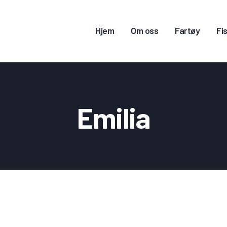
JEM
Hjem
Om oss
Fartøy
Fis
M OSS
ARTØY
ISKERITILLATELSE
Emilia
ONTAKT OSS
OGG INN