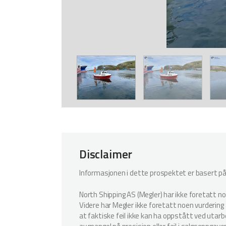
Disclaimer
Informasjonen i dette prospektet er basert på i
North Shipping AS (Megler) har ikke foretatt n
Videre har Megler ikke foretatt noen vurdering a
at faktiske feil ikke kan ha oppstått ved utar