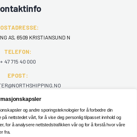
ontaktinfo
POSTADRESSE:
NG AS, 6509 KRISTIANSUND N
TELEFON
:
+ 47 715 40 000
EPOST
:
TER@NORTHSHIPPING.NO
ormasjonskapsler
jonskapsler og andre sporingsteknologier for å forbedre din
 på nettstedet vårt, for å vise deg personlig tilpasset innhold og
, for å analysere nettstedstrafikken vår og for å forstå hvor våre
 fra.