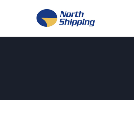
H
O
F
F
K
L