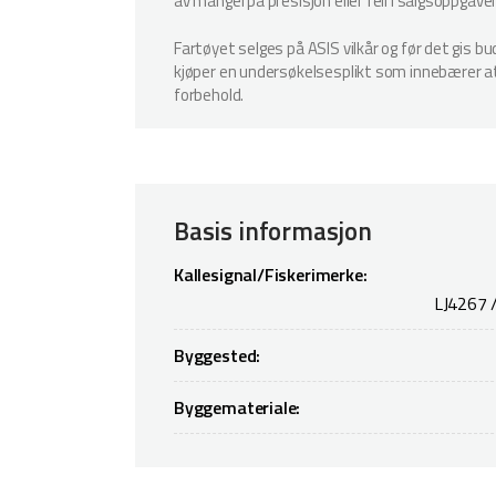
av mangel på presisjon eller feil i salgsoppgave
Fartøyet selges på ASIS vilkår og før det gis b
kjøper en undersøkelsesplikt som innebærer at k
forbehold.
Basis informasjon
Kallesignal/Fiskerimerke:
LJ4267 
Byggested:
Byggemateriale: