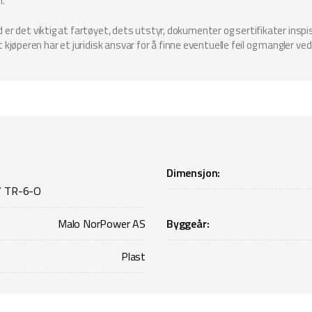
n.
ud er det viktig at fartøyet, dets utstyr, dokumenter og sertifikater in
jøperen har et juridisk ansvar for å finne eventuelle feil og mangler ved
Dimensjon:
/ TR-6-O
Malo NorPower AS
Byggeår:
Plast