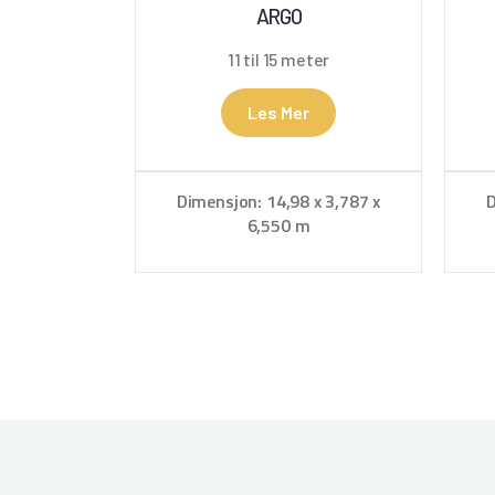
ARGO
11 til 15 meter
Les Mer
Dimensjon: 14,98 x 3,787 x
D
6,550 m
Hjemmehavn: Fosnavåg