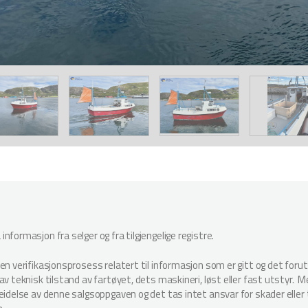
nformasjon fra selger og fra tilgjengelige registre.
oen verifikasjonsprosess relatert til informasjon som er gitt og det for
v teknisk tilstand av fartøyet, dets maskineri, løst eller fast utstyr. Megl
beidelse av denne salgsoppgaven og det tas intet ansvar for skader elle