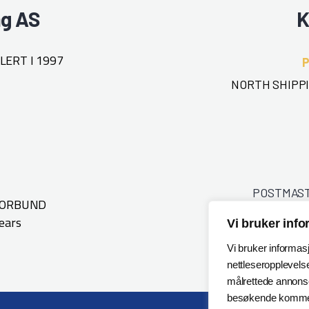
ng AS
K
ERT I 1997
NORTH SHIPPI
POSTMAS
FORBUND
ears
Vi bruker inf
Vi bruker informas
nettleseropplevelse
målrettede annonser
besøkende kommer